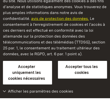
du site. Nous utilisons également des cookies à des fins
d’analyse et de statistiques anonymes. Vous trouverez de
plus amples informations dans notre avis de
Staatliche Schlösser und Gärten Baden‑Württemberg
confidentialité.
avis de protection des données.
Le
consentement à l’enregistrement de cookies et l’accès à
Châteaux et jardins publics du Bade-Wurtemberg
ces derniers est effectué en conformité avec la loi
allemande sur la protection des données des
Contact
FAQ et réponses
Mentions légales
télécommunications et des télémédias (TTDSG), section
Protection des données
25 par. 1, le consentement au traitement ultérieur des
Explications sur l’accessibilité
données, avec le RGPD, art. 6 par. 1 point a).
BITV-konform (geprüfte Seiten)
Accepter
Accepter tous les
plus loin
uniquement les
cookies
cookies nécessaires
Accueil
Monuments
Afficher les paramètres des cookies
Rendez-nous visite
sur Facebook
Rendez-nous visite
sur Instagram