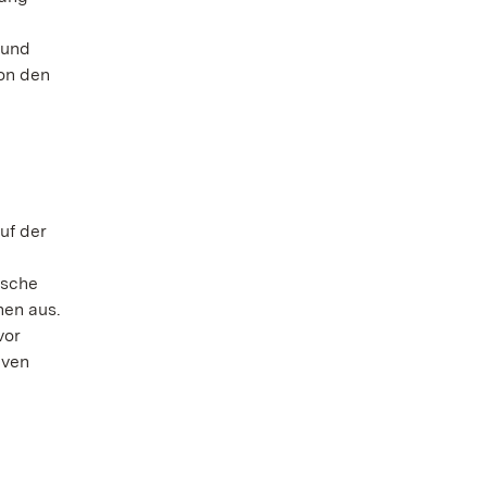
 und
on den
uf der
ische
nen aus.
vor
iven