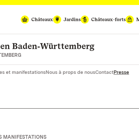
Châteaux
Jardins
Châteaux-forts
M
rten Baden‑Württemberg
RTEMBERG
es et manifestations
Nous à props de nous
Contact
Presse
ES MANIFESTATIONS