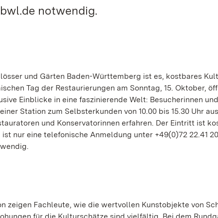
bwl.de notwendig.
lösser und Gärten Baden-Württemberg ist es, kostbares Kult
schen Tag der Restaurierungen am Sonntag, 15. Oktober, öff
sive Einblicke in eine faszinierende Welt: Besucherinnen un
iner Station zum Selbsterkunden von 10.00 bis 15.30 Uhr aus
uratoren und Konservatorinnen erfahren. Der Eintritt ist kos
ist nur eine telefonische Anmeldung unter +49(0)72 22.41 20
twendig.
on zeigen Fachleute, wie die wertvollen Kunstobjekte von Sc
ohungen für die Kulturschätze sind vielfältig. Bei dem Rund