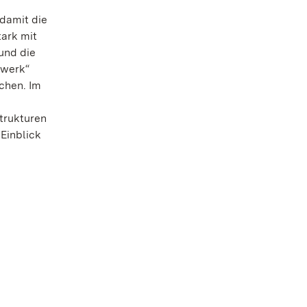
 damit die
ark mit
und die
twerk“
achen. Im
Strukturen
Einblick