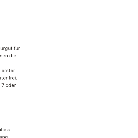
urgut für
nen die
d
 erster
tenfrei.
 7 oder
hloss
gang