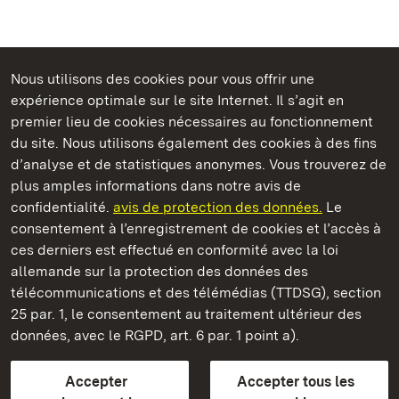
Nous utilisons des cookies pour vous offrir une
Châteaux et jardins publics du Bade-Wurtemberg
expérience optimale sur le site Internet. Il s’agit en
premier lieu de cookies nécessaires au fonctionnement
du site. Nous utilisons également des cookies à des fins
d’analyse et de statistiques anonymes. Vous trouverez de
plus amples informations dans notre avis de
Staatliche Schlösser und Gärten Baden‑Württemberg
confidentialité.
avis de protection des données.
Le
consentement à l’enregistrement de cookies et l’accès à
Châteaux et jardins publics du Bade-Wurtemberg
ces derniers est effectué en conformité avec la loi
allemande sur la protection des données des
Contact
FAQ et réponses
Mentions légales
télécommunications et des télémédias (TTDSG), section
Protection des données
25 par. 1, le consentement au traitement ultérieur des
Explications sur l’accessibilité
données, avec le RGPD, art. 6 par. 1 point a).
BITV-konform (geprüfte Seiten)
Accepter
Accepter tous les
plus loin