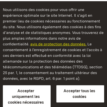
Nous utilisons des cookies pour vous offrir une
Châteaux et jardins publics du Bade-Wurtemberg
expérience optimale sur le site Internet. Il s’agit en
premier lieu de cookies nécessaires au fonctionnement
du site. Nous utilisons également des cookies à des fins
d’analyse et de statistiques anonymes. Vous trouverez de
plus amples informations dans notre avis de
Staatliche Schlösser und Gärten Baden‑Württemberg
confidentialité.
avis de protection des données.
Le
consentement à l’enregistrement de cookies et l’accès à
Châteaux et jardins publics du Bade-Wurtemberg
ces derniers est effectué en conformité avec la loi
allemande sur la protection des données des
Contact
FAQ et réponses
Mentions légales
télécommunications et des télémédias (TTDSG), section
Protection des données
25 par. 1, le consentement au traitement ultérieur des
Explications sur l’accessibilité
données, avec le RGPD, art. 6 par. 1 point a).
BITV-konform (geprüfte Seiten)
Accepter
Accepter tous les
plus loin
uniquement les
cookies
cookies nécessaires
Accueil