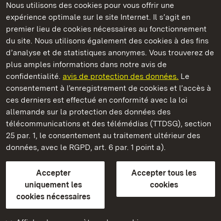
Nous utilisons des cookies pour vous offrir une
Châteaux et jardins publics du Bade-Wurtemberg
expérience optimale sur le site Internet. Il s’agit en
premier lieu de cookies nécessaires au fonctionnement
du site. Nous utilisons également des cookies à des fins
d’analyse et de statistiques anonymes. Vous trouverez de
plus amples informations dans notre avis de
Staatliche Schlösser und Gärten Baden‑Württemberg
confidentialité.
avis de protection des données.
Le
consentement à l’enregistrement de cookies et l’accès à
Châteaux et jardins publics du Bade-Wurtemberg
ces derniers est effectué en conformité avec la loi
allemande sur la protection des données des
Contact
FAQ et réponses
Mentions légales
télécommunications et des télémédias (TTDSG), section
Protection des données
25 par. 1, le consentement au traitement ultérieur des
Explications sur l’accessibilité
données, avec le RGPD, art. 6 par. 1 point a).
BITV-konform (geprüfte Seiten)
Accepter
Accepter tous les
plus loin
uniquement les
cookies
cookies nécessaires
Accueil
Monuments