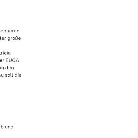
sentieren
ter große
ricia
 der BUGA
in den
 soll die
lb und