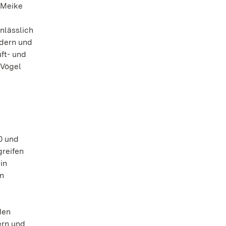
. Meike
nlässlich
ldern und
ft- und
 Vögel
0 und
reifen
in
n
den
ern und