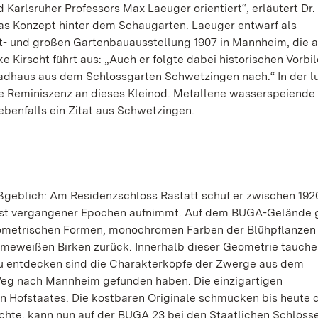
Karlsruher Professors Max Laeuger orientiert“, erläutert Dr
 das Konzept hinter dem Schaugarten. Laeuger entwarf als
t- und großen Gartenbauausstellung 1907 in Mannheim, die a
e Kirscht führt aus: „Auch er folgte dabei historischen Vorbi
dhaus aus dem Schlossgarten Schwetzingen nach.“ In der lu
rne Reminiszenz an dieses Kleinod. Metallene wasserspeiende
ebenfalls ein Zitat aus Schwetzingen.
geblich: Am Residenzschloss Rastatt schuf er zwischen 192
ngst vergangener Epochen aufnimmt. Auf dem BUGA-Gelände g
eometrischen Formen, monochromen Farben der Blühpflanzen 
eweißen Birken zurück. Innerhalb dieser Geometrie tauche
 Zu entdecken sind die Charakterköpfe der Zwerge aus dem
Weg nach Mannheim gefunden haben. Die einzigartigen
n Hofstaates. Die kostbaren Originale schmücken bis heute 
hte, kann nun auf der BUGA 23 bei den Staatlichen Schlöss