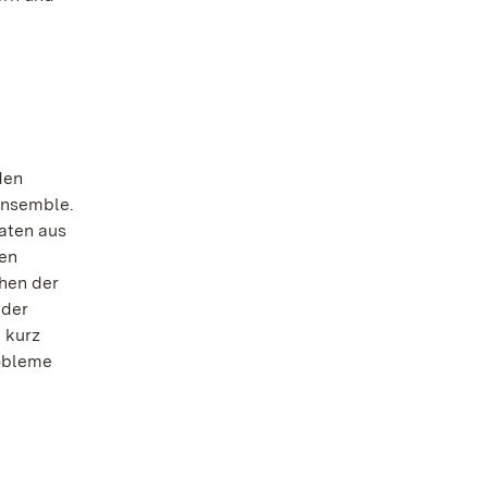
den
Ensemble.
aten aus
ten
chen der
 der
 kurz
obleme