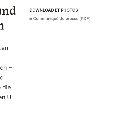
und
DOWNLOAD ET PHOTOS
Communiqué de presse (PDF)
m
ten
en –
nd
 die
en U-