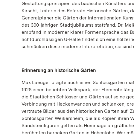
Gestaltungsprinzipien des badischen Künstlers und 
Kirscht, Leiterin des Referats Historische Gärten,
Generalplaner die Gärten der Internationalen Kuns
des 300-jährigen Stadtjubiläums stattfand. Dr. Meik
empfand in moderner klarer Formensprache das Ba
lichtdurchlässigen U-Halle findet sich eine hölze
schmücken diese moderne Interpretation, sie sind 
Erinnerung an historische Gärten
Max Laeuger prägte auch einen Schlossgarten maß
1926 einen beliebten Volkspark, der Elemente lä
die Staatlichen Schlösser und Gärten auf seine g
Verbindung mit Heckenwänden und schlanken, crem
vertraute Bilder aus den historischen Gärten auf:
Schlossgarten Weikersheim, die als Kopien ihren 
Sandsteinfiguren gelten als Hommage an gräfliche
berühmten barocken Garten in Hohenlohe. Wer möc