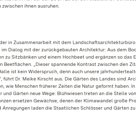
h zwischen ihnen ausruhen.
, der in Zusammenarbeit mit dem Landschaftsarchitekturbüro
ht im Dialog mit der zurückgebauten Architektur: Aus dem Bo
n zu Sitzbänken und einem Hochbeet und ergänzen so das 
 Beetflächen. „Dieser spannende Kontrast zwischen den Zit
alle ist kein Widerspruch, denn auch unsere jahrhunderteal
 führt Dr. Meike Kirscht aus. Die Gärten des Landes sind Ar
, wie Menschen früherer Zeiten die Natur geformt haben. In
r und Gärten neue Wege: Blühwiesen treten an die Stelle von
lanzen ersetzen Gewächse, denen der Klimawandel große Pr
und Anregungen laden die Staatlichen Schlösser und Gärten zu