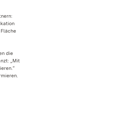
tnern:
ikation
r Fläche
en die
nzt: „Mit
ieren.“
rmieren.