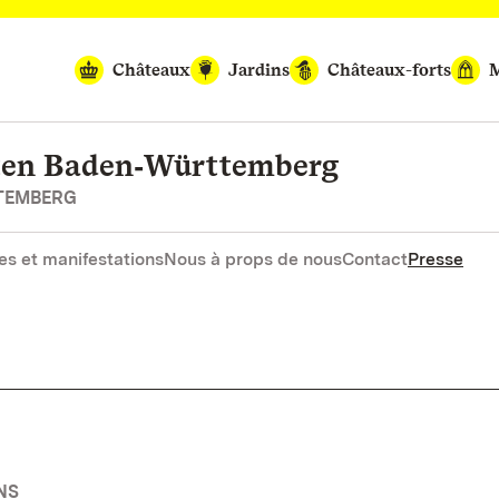
Châteaux
Jardins
Châteaux-forts
M
rten Baden‑Württemberg
RTEMBERG
es et manifestations
Nous à props de nous
Contact
Presse
NS