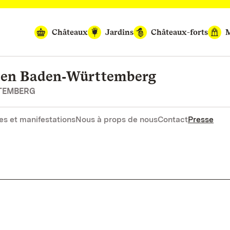
Châteaux
Jardins
Châteaux-forts
M
rten Baden‑Württemberg
RTEMBERG
es et manifestations
Nous à props de nous
Contact
Presse