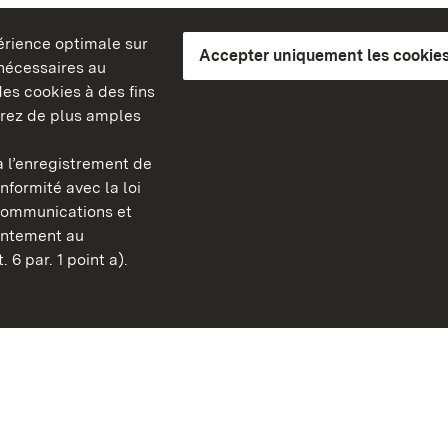
périence optimale sur
Accepter uniquement les cookies
s nécessaires au
es cookies à des fins
erez de plus amples
berg
 l’enregistrement de
Châteaux et jardins publ
nformité avec la loi
Bade-Wurtemberg
communications et
Contact
sentement au
FAQ et réponses
 6 par. 1 point a).
Mentions légales
Protection des données
Explications sur l’accessi
BITV-konform (geprüfte S