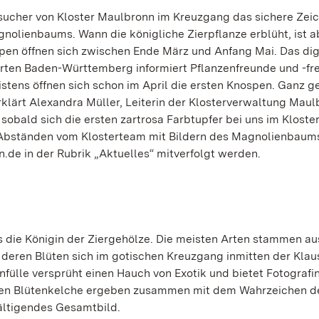
sucher von Kloster Maulbronn im Kreuzgang das sichere Zeic
gnolienbaums. Wann die königliche Zierpflanze erblüht, ist 
pen öffnen sich zwischen Ende März und Anfang Mai. Das dig
ärten Baden-Württemberg informiert Pflanzenfreunde und -fr
stens öffnen sich schon im April die ersten Knospen. Ganz g
erklärt Alexandra Müller, Leiterin der Klosterverwaltung Maul
sobald sich die ersten zartrosa Farbtupfer bei uns im Kloster
 Abständen vom Klosterteam mit Bildern des Magnolienbaum
.de in der Rubrik „Aktuelles“ mitverfolgt werden.
als die Königin der Ziergehölze. Die meisten Arten stammen a
deren Blüten sich im gotischen Kreuzgang inmitten der Klau
enfülle versprüht einen Hauch von Exotik und bietet Fotograf
oten Blütenkelche ergeben zusammen mit dem Wahrzeichen d
ältigendes Gesamtbild.