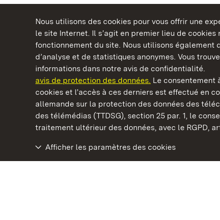
Nous utilisons des cookies pour vous offrir une ex
le site Internet. Il s’agit en premier lieu de cookie
fonctionnement du site. Nous utilisons également d
d’analyse et de statistiques anonymes. Vous trouv
Châteaux et jardins publics du Bade-Wurtem
informations dans notre avis de confidentialité.
avis de protection des données.
Le consentement à
cookies et l’accès à ces derniers est effectué en co
allemande sur la protection des données des télé
des télémédias (TTDSG), section 25 par. 1, le con
Staatliche Schlösser und Gärten Baden‑Württemberg
traitement ultérieur des données, avec le RGPD, art.
Afficher les paramètres des cookies