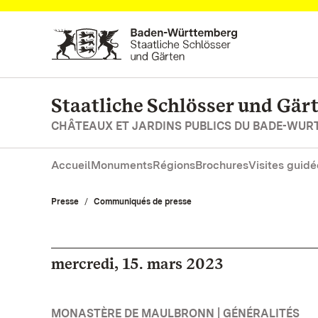
Vers la page d’accueil
Staatliche Schlösser und Gä
CHÂTEAUX ET JARDINS PUBLICS DU BADE-WU
Accueil
Monuments
Régions
Brochures
Visites guidé
Presse
Communiqués de presse
mercredi, 15. mars 2023
MONASTÈRE DE MAULBRONN | GÉNÉRALITÉS