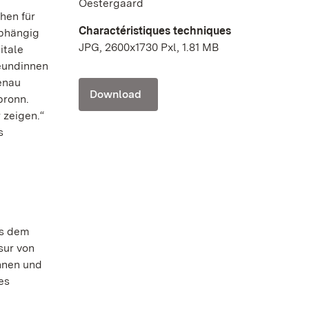
Oestergaard
hen für
Charactéristiques techniques
abhängig
JPG, 2600x1730 Pxl, 1.81 MB
itale
eundinnen
enau
Download
bronn.
 zeigen.“
s
us dem
sur von
innen und
es