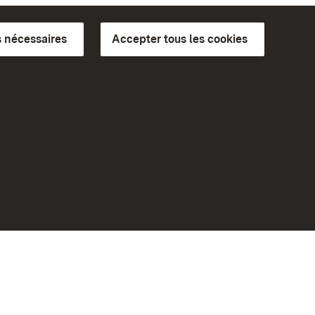
 nécessaires
Accepter tous les cookies
ics du
plus loin
Accueil
Monuments
Rendez-nous visite sur
Facebook
Rendez-nous visite sur
Instagram
bilité
Rendez-nous visite sur YouTube
eiten)
Découvrez nos applications
Google Play Store
App Store for iPhone