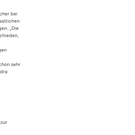
cher bei
aatlichen
en. „Die
schieden,
gen
chon sehr
ndra
 zur