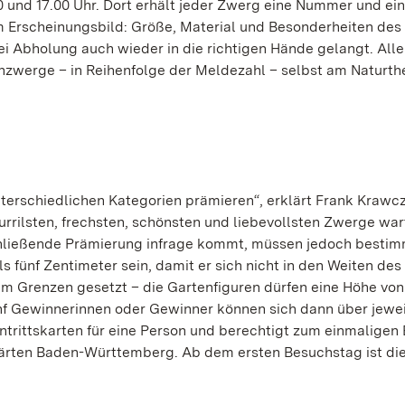
und 17.00 Uhr. Dort erhält jeder Zwerg eine Nummer und ei
 Erscheinungsbild: Größe, Material und Besonderheiten des
i Abholung auch wieder in die richtigen Hände gelangt. Alle
nzwerge – in Reihenfolge der Meldezahl – selbst am Naturth
terschiedlichen Kategorien prämieren“, erklärt Frank Krawcz
kurrilsten, frechsten, schönsten und liebevollsten Zwerge war
schließende Prämierung infrage kommt, müssen jedoch besti
als fünf Zentimeter sein, damit er sich nicht in den Weiten des
ihm Grenzen gesetzt – die Gartenfiguren dürfen eine Höhe vo
ünf Gewinnerinnen oder Gewinner können sich dann über jewei
intrittskarten für eine Person und berechtigt zum einmaligen
ärten Baden-Württemberg. Ab dem ersten Besuchstag ist di