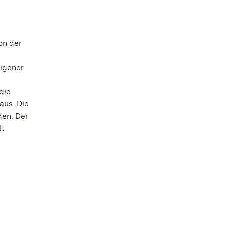
on der
eigener
die
aus. Die
den. Der
lt