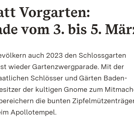
att Vorgarten:
e vom 3. bis 5. Mär
bevölkern auch 2023 den Schlossgarten
ist wieder Gartenzwergparade. Mit der
taatlichen Schlösser und Gärten Baden-
esitzer der kultigen Gnome zum Mitmac
bereichern die bunten Zipfelmützenträge
eim Apollotempel.