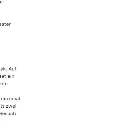
ne
eater
yk. Auf
tet ein
mmte
n maximal
ls zwei
 Besuch
e