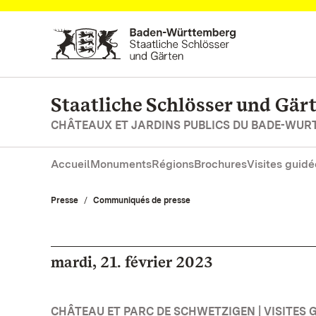
Vers la page d’accueil
Staatliche Schlösser und Gä
CHÂTEAUX ET JARDINS PUBLICS DU BADE-WU
Accueil
Monuments
Régions
Brochures
Visites guidé
Presse
Communiqués de presse
mardi, 21. février 2023
CHÂTEAU ET PARC DE SCHWETZIGEN | VISITES G