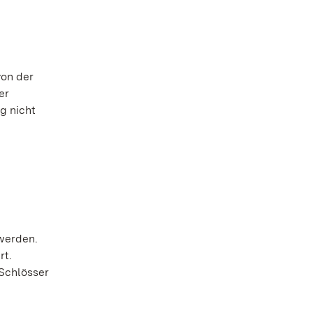
von der
er
g nicht
werden.
rt.
 Schlösser