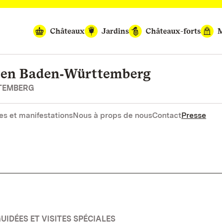
Châteaux
Jardins
Châteaux-forts
M
rten Baden‑Württemberg
RTEMBERG
es et manifestations
Nous à props de nous
Contact
Presse
UIDÉES ET VISITES SPÉCIALES