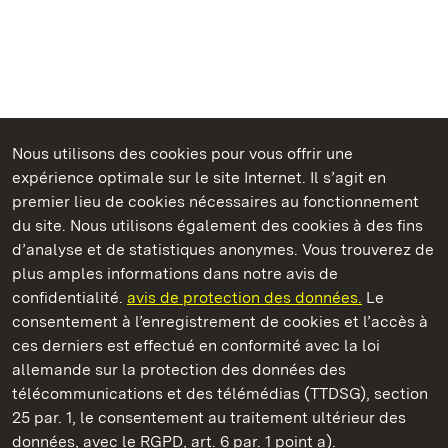
Nous utilisons des cookies pour vous offrir une
Châteaux et jardins publics du Bade-Wurtemberg
expérience optimale sur le site Internet. Il s’agit en
premier lieu de cookies nécessaires au fonctionnement
du site. Nous utilisons également des cookies à des fins
d’analyse et de statistiques anonymes. Vous trouverez de
plus amples informations dans notre avis de
Staatliche Schlösser und Gärten Baden‑Württemberg
confidentialité.
avis de protection des données.
Le
consentement à l’enregistrement de cookies et l’accès à
Châteaux et jardins publics du Bade-Wurtemberg
ces derniers est effectué en conformité avec la loi
allemande sur la protection des données des
Contact
FAQ et réponses
Mentions légales
télécommunications et des télémédias (TTDSG), section
Protection des données
25 par. 1, le consentement au traitement ultérieur des
Explications sur l’accessibilité
données, avec le RGPD, art. 6 par. 1 point a).
BITV-konform (geprüfte Seiten)