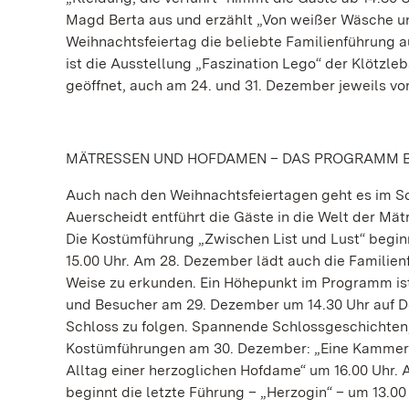
Magd Berta aus und erzählt „Von weißer Wäsche 
Weihnachtsfeiertag die beliebte Familienführung 
ist die Ausstellung „Faszination Lego“ der Klötzl
geöffnet, auch am 24. und 31. Dezember jeweils von 
MÄTRESSEN UND HOFDAMEN – DAS PROGRAMM BI
Auch nach den Weihnachtsfeiertagen geht es im S
Auerscheidt entführt die Gäste in die Welt der Mä
Die Kostümführung „Zwischen List und Lust“ begi
15.00 Uhr. Am 28. Dezember lädt auch die Familien
Weise zu erkunden. Ein Höhepunkt im Programm ist 
und Besucher am 29. Dezember um 14.30 Uhr auf De
Schloss zu folgen. Spannende Schlossgeschichten,
Kostümführungen am 30. Dezember: „Eine Kammerz
Alltag einer herzoglichen Hofdame“ um 16.00 Uhr. A
beginnt die letzte Führung – „Herzogin“ – um 13.00