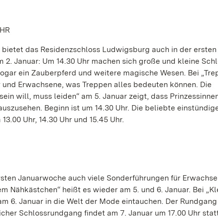
AHR
 bietet das Residenzschloss Ludwigsburg auch in der ersten
m 2. Januar: Um 14.30 Uhr machen sich große und kleine Sch
ogar ein Zauberpferd und weitere magische Wesen. Bei „Tre
er und Erwachsene, was Treppen alles bedeuten können. Die
n will, muss leiden“ am 5. Januar zeigt, dass Prinzessinne
auszusehen. Beginn ist um 14.30 Uhr. Die beliebte einstündig
 13.00 Uhr, 14.30 Uhr und 15.45 Uhr.
rsten Januarwoche auch viele Sonderführungen für Erwachse
Nähkästchen“ heißt es wieder am 5. und 6. Januar. Bei „Kl
am 6. Januar in die Welt der Mode eintauchen. Der Rundgang
cher Schlossrundgang findet am 7. Januar um 17.00 Uhr statt