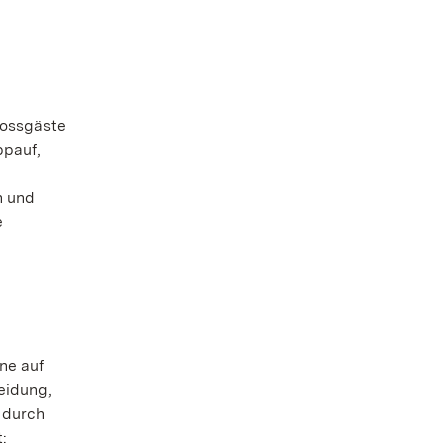
lossgäste
ppauf,
n und
e
ne auf
eidung,
 durch
: