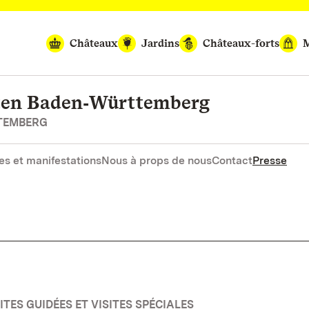
Châteaux
Jardins
Châteaux-forts
M
rten Baden‑Württemberg
RTEMBERG
es et manifestations
Nous à props de nous
Contact
Presse
TES GUIDÉES ET VISITES SPÉCIALES