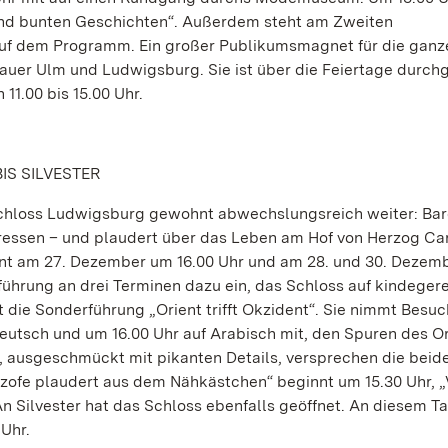
und bunten Geschichten“. Außerdem steht am Zweiten
auf dem Programm. Ein großer Publikumsmagnet für die ganz
ebauer Ulm und Ludwigsburg. Sie ist über die Feiertage durc
11.00 bis 15.00 Uhr.
S SILVESTER
chloss Ludwigsburg gewohnt abwechslungsreich weiter: Bar
tressen – und plaudert über das Leben am Hof von Herzog Ca
nnt am 27. Dezember um 16.00 Uhr und am 28. und 30. Dezem
führung an drei Terminen dazu ein, das Schloss auf kindeger
die Sonderführung „Orient trifft Okzident“. Sie nimmt Besu
utsch und um 16.00 Uhr auf Arabisch mit, den Spuren des Or
 ausgeschmückt mit pikanten Details, versprechen die beid
ofe plaudert aus dem Nähkästchen“ beginnt um 15.30 Uhr, 
n Silvester hat das Schloss ebenfalls geöffnet. An diesem T
 Uhr.