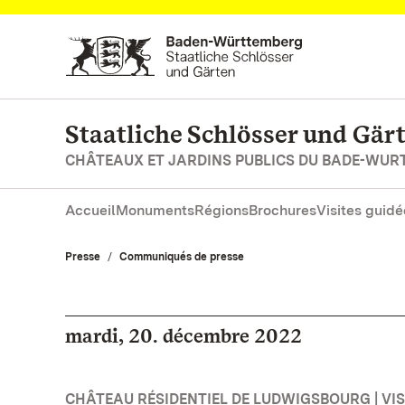
Vers la page d’accueil
Staatliche Schlösser und Gä
CHÂTEAUX ET JARDINS PUBLICS DU BADE-WU
Accueil
Monuments
Régions
Brochures
Visites guidé
Presse
Communiqués de presse
mardi, 20. décembre 2022
CHÂTEAU RÉSIDENTIEL DE LUDWIGSBOURG | VISI