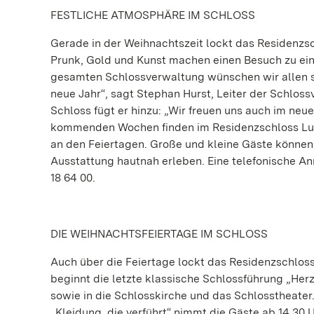
FESTLICHE ATMOSPHÄRE IM SCHLOSS
Gerade in der Weihnachtszeit lockt das Residenzs
Prunk, Gold und Kunst machen einen Besuch zu ein
gesamten Schlossverwaltung wünschen wir allen s
neue Jahr“, sagt Stephan Hurst, Leiter der Schlos
Schloss fügt er hinzu: „Wir freuen uns auch im neu
kommenden Wochen finden im Residenzschloss Lud
an den Feiertagen. Große und kleine Gäste können
Ausstattung hautnah erleben. Eine telefonische Anm
18 64 00.
DIE WEIHNACHTSFEIERTAGE IM SCHLOSS
Auch über die Feiertage lockt das Residenzschlo
beginnt die letzte klassische Schlossführung „Her
sowie in die Schlosskirche und das Schlosstheate
„Kleidung, die verführt“ nimmt die Gäste ab 14.3