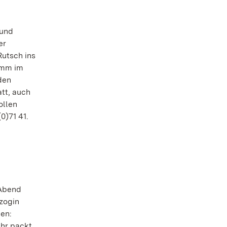
 und
er
utsch ins
ramm im
den
tt, auch
ollen
0)71 41.
 Abend
rzogin
en:
Uhr packt