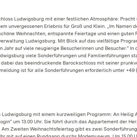
chloss Ludwigsburg mit einer festlichen Atmosphäre: Pracht
em unvergessenen Erlebnis für Groß und Klein. „Im Namen d
chöne Weihnachten, entspannte Feiertage und einen guten R
sverwaltung Ludwigsburg. Mit Blick auf das vielfältige Prog
en Jahr auf viele neugierige Besucherinnen und Besucher.“ In 
wigsburg viele Sonderführungen und Familienführungen sta
 dabei das beeindruckende Barockschloss mit seiner prunkv
eldung ist für alle Sonderführungen erforderlich unter +49 (
ss Ludwigsburg mit einem kurzweiligen Programm: An Heilig
zogin“ um 13.00 Uhr. Sie führt durch das Appartement der He
r. Am Zweiten Weihnachtsfeiertag gibt es zwei Sonderführung
0 Uhr mit auf einen Rundgang durchs Modemuseum. Um 15.00 