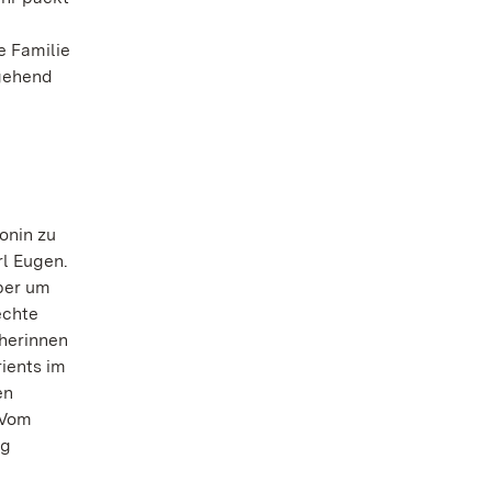
e Familie
hgehend
onin zu
rl Eugen.
ber um
echte
cherinnen
ients im
en
„Vom
ag