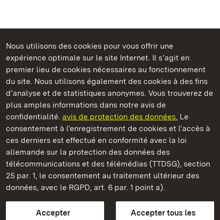
Nous utilisons des cookies pour vous offrir une
Châteaux et jardins publics du Bade-Wurtemberg
expérience optimale sur le site Internet. Il s’agit en
premier lieu de cookies nécessaires au fonctionnement
du site. Nous utilisons également des cookies à des fins
d’analyse et de statistiques anonymes. Vous trouverez de
plus amples informations dans notre avis de
Staatliche Schlösser und Gärten Baden‑Württemberg
confidentialité.
avis de protection des données.
Le
consentement à l’enregistrement de cookies et l’accès à
Châteaux et jardins publics du Bade-Wurtemberg
ces derniers est effectué en conformité avec la loi
allemande sur la protection des données des
Contact
FAQ et réponses
Mentions légales
télécommunications et des télémédias (TTDSG), section
Protection des données
25 par. 1, le consentement au traitement ultérieur des
Explications sur l’accessibilité
données, avec le RGPD, art. 6 par. 1 point a).
BITV-konform (geprüfte Seiten)
Accepter
Accepter tous les
plus loin