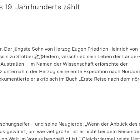
 19. Jahrhunderts zählt
. Der jüngste Sohn von Herzog Eugen Friedrich Heinrich von
ssin zu StolbergGedern, verschrieb sein Leben der Länder
 Australien – im Namen der Wissenschaft erforschte der
2 unternahm der Herzog seine erste Expedition nach Nordam
kumentierte er akribisch im Buch „Erste Reise nach dem nör
schungseifer – und seine Neugierde: „Wenn der Anblick des 
 gewährt, um wie viel größer ist er nicht bei dem Reisende
n Welt im Voraus beschäftigt ist.“ Gleich viermal reiste He