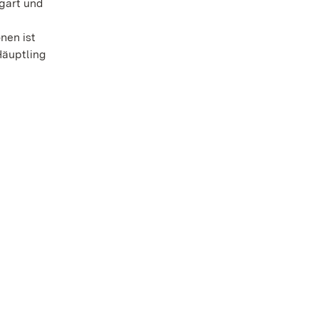
gart und
nen ist
Häuptling