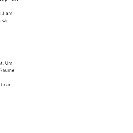
illiam
rika
at. Um
0 Räume
te an.