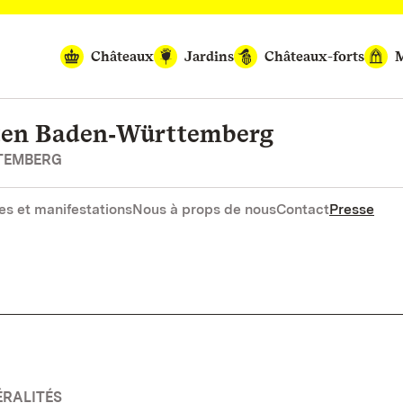
Châteaux
Jardins
Châteaux-forts
M
rten Baden‑Württemberg
RTEMBERG
es et manifestations
Nous à props de nous
Contact
Presse
ÉRALITÉS