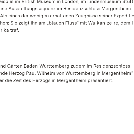
eispiel im British Museum in London, im Lindenmuseum Stutt
 Eine Ausstellungssequenz im Residenzschloss Mergentheim
 Als eines der wenigen erhaltenen Zeugnisse seiner Expeditio
en: Sie zeigt ihn am „blauen Fluss“ mit Wa-kan-ze-re, dem 
ika traf.
r und Gärten Baden-Württemberg zudem im Residenzschloss
nde Herzog Paul Wilhelm von Württemberg in Mergentheim“
er die Zeit des Herzogs in Mergentheim präsentiert.