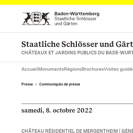
Vers la page d’accueil
Staatliche Schlösser und Gä
CHÂTEAUX ET JARDINS PUBLICS DU BADE-WU
Accueil
Monuments
Régions
Brochures
Visites guidé
Presse
Communiqués de presse
samedi, 8. octobre 2022
CHÂTEAU RÉSIDENTIEL DE MERGENTHEIM | GÉN