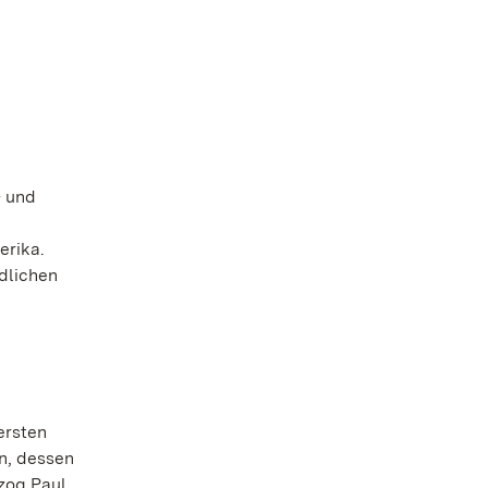
- und
erika.
dlichen
ersten
n, dessen
rzog Paul