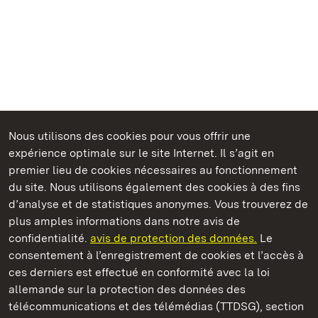
Nous utilisons des cookies pour vous offrir une
Châteaux et jardins publics du Bade-Wurtemberg
expérience optimale sur le site Internet. Il s’agit en
premier lieu de cookies nécessaires au fonctionnement
du site. Nous utilisons également des cookies à des fins
d’analyse et de statistiques anonymes. Vous trouverez de
plus amples informations dans notre avis de
Staatliche Schlösser und Gärten Baden‑Württemberg
confidentialité.
avis de protection des données.
Le
consentement à l’enregistrement de cookies et l’accès à
Châteaux et jardins publics du Bade-Wurtemberg
ces derniers est effectué en conformité avec la loi
allemande sur la protection des données des
Contact
FAQ et réponses
Mentions légales
télécommunications et des télémédias (TTDSG), section
Protection des données