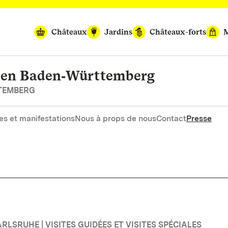
Châteaux
Jardins
Châteaux-forts
M
rten Baden‑Württemberg
RTEMBERG
es et manifestations
Nous à props de nous
Contact
Presse
LSRUHE | VISITES GUIDÉES ET VISITES SPÉCIALES