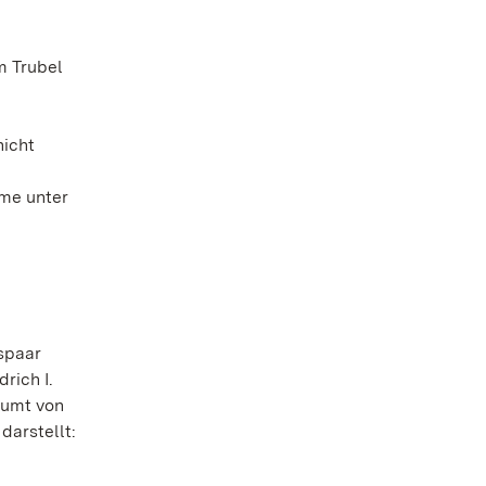
m Trubel
nicht
hme unter
spaar
rich I.
äumt von
darstellt: