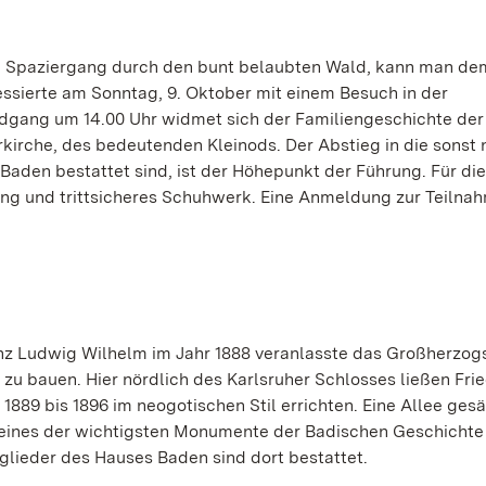
em Spaziergang durch den bunt belaubten Wald, kann man de
ressierte am Sonntag, 9. Oktober mit einem Besuch in der
dgang um 14.00 Uhr widmet sich der Familiengeschichte der
kirche, des bedeutenden Kleinods. Der Abstieg in die sonst 
 Baden bestattet sind, ist der Höhepunkt der Führung. Für die
ng und trittsicheres Schuhwerk. Eine Anmeldung zur Teilna
inz Ludwig Wilhelm im Jahr 1888 veranlasste das Großherzog
u bauen. Hier nördlich des Karlsruher Schlosses ließen Fried
889 bis 1896 im neogotischen Stil errichten. Eine Allee ges
 eines der wichtigsten Monumente der Badischen Geschichte 
tglieder des Hauses Baden sind dort bestattet.