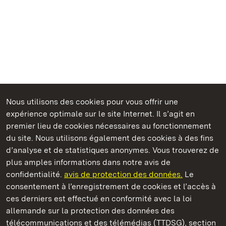
Nous utilisons des cookies pour vous offrir une
Châteaux et jardins publics du Bade-Wurtemberg
expérience optimale sur le site Internet. Il s’agit en
premier lieu de cookies nécessaires au fonctionnement
du site. Nous utilisons également des cookies à des fins
d’analyse et de statistiques anonymes. Vous trouverez de
plus amples informations dans notre avis de
Staatliche Schlösser und Gärten Baden‑Württemberg
confidentialité.
avis de protection des données.
Le
consentement à l’enregistrement de cookies et l’accès à
Châteaux et jardins publics du Bade-Wurtemberg
ces derniers est effectué en conformité avec la loi
allemande sur la protection des données des
Contact
FAQ et réponses
Mentions légales
télécommunications et des télémédias (TTDSG), section
Protection des données