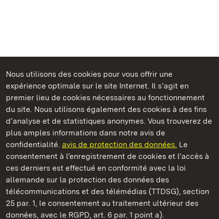
Nous utilisons des cookies pour vous offrir une
Châteaux et jardins publics du Bade-Wurtemberg
expérience optimale sur le site Internet. Il s’agit en
premier lieu de cookies nécessaires au fonctionnement
du site. Nous utilisons également des cookies à des fins
d’analyse et de statistiques anonymes. Vous trouverez de
plus amples informations dans notre avis de
Staatliche Schlösser und Gärten Baden‑Württemberg
confidentialité.
avis de protection des données.
Le
consentement à l’enregistrement de cookies et l’accès à
Châteaux et jardins publics du Bade-Wurtemberg
ces derniers est effectué en conformité avec la loi
allemande sur la protection des données des
Contact
FAQ et réponses
Mentions légales
télécommunications et des télémédias (TTDSG), section
Protection des données
25 par. 1, le consentement au traitement ultérieur des
Explications sur l’accessibilité
données, avec le RGPD, art. 6 par. 1 point a).
BITV-konform (geprüfte Seiten)