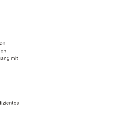
von
den
gang mit
fizientes