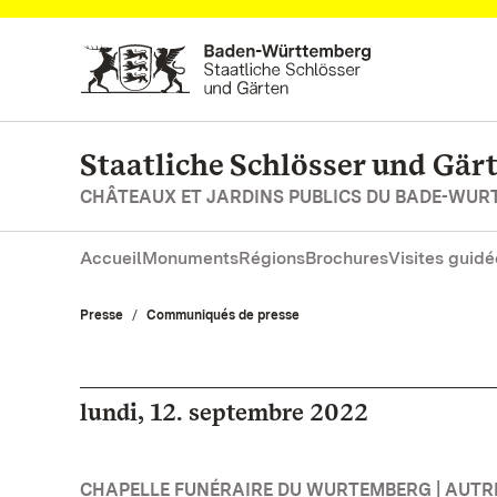
Vers la page d’accueil
Staatliche Schlösser und Gä
CHÂTEAUX ET JARDINS PUBLICS DU BADE-WU
Accueil
Monuments
Régions
Brochures
Visites guidé
Presse
Communiqués de presse
lundi, 12. septembre 2022
CHAPELLE FUNÉRAIRE DU WURTEMBERG | AUTR