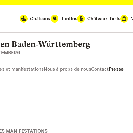
Châteaux
Jardins
Châteaux-forts
M
rten Baden‑Württemberg
RTEMBERG
es et manifestations
Nous à props de nous
Contact
Presse
ES MANIFESTATIONS