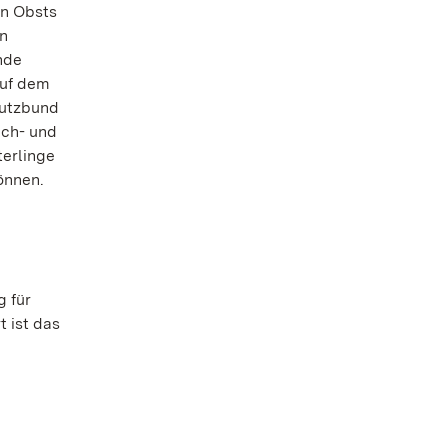
en Obsts
en
nde
auf dem
hutzbund
ach- und
terlinge
önnen.
 für
t ist das