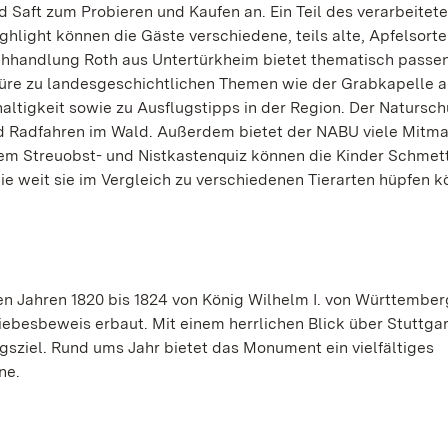
d Saft zum Probieren und Kaufen an. Ein Teil des verarbeitet
light können die Gäste verschiedene, teils alte, Apfelsort
chhandlung Roth aus Untertürkheim bietet thematisch passe
üre zu landesgeschichtlichen Themen wie der Grabkapelle 
tigkeit sowie zu Ausflugstipps in der Region. Der Natursc
nd Radfahren im Wald. Außerdem bietet der NABU viele Mitm
nem Streuobst- und Nistkastenquiz können die Kinder Schmet
e weit sie im Vergleich zu verschiedenen Tierarten hüpfen k
 Jahren 1820 bis 1824 von König Wilhelm I. von Württemberg
iebesbeweis erbaut. Mit einem herrlichen Blick über Stuttgar
gsziel. Rund ums Jahr bietet das Monument ein vielfältiges
ne.