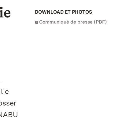
ie
DOWNLOAD ET PHOTOS
Communiqué de presse (PDF)
.
lie
össer
r NABU