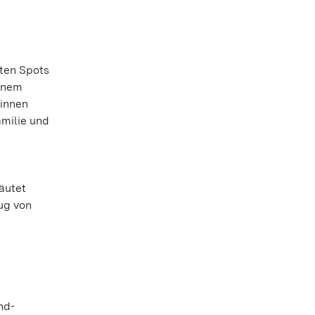
sten Spots
einem
rinnen
amilie und
äutet
ug von
nd-