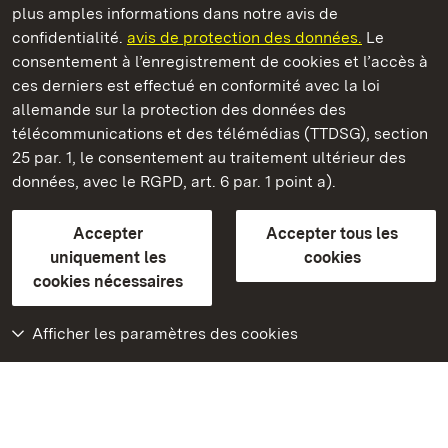
plus amples informations dans notre avis de
Staatliche Schlösser und Gärten Baden‑Württemberg
confidentialité.
avis de protection des données.
Le
consentement à l’enregistrement de cookies et l’accès à
Châteaux et jardins publics du Bade-Wurtemberg
ces derniers est effectué en conformité avec la loi
allemande sur la protection des données des
Contact
FAQ et réponses
Mentions légales
télécommunications et des télémédias (TTDSG), section
Protection des données
25 par. 1, le consentement au traitement ultérieur des
Explications sur l’accessibilité
données, avec le RGPD, art. 6 par. 1 point a).
BITV-konform (geprüfte Seiten)
Accepter
Accepter tous les
plus loin
uniquement les
cookies
cookies nécessaires
Accueil
Monuments
Afficher les paramètres des cookies
Rendez-nous visite
sur Facebook
Rendez-nous visite
sur Instagram
Rendez-nous visite
sur YouTube