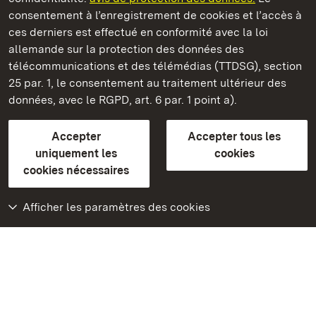
consentement à l’enregistrement de cookies et l’accès à
Châteaux et jardins publics du Bade-Wurtemberg
ces derniers est effectué en conformité avec la loi
allemande sur la protection des données des
Contact
FAQ et réponses
Mentions légales
télécommunications et des télémédias (TTDSG), section
Protection des données
25 par. 1, le consentement au traitement ultérieur des
Explications sur l’accessibilité
données, avec le RGPD, art. 6 par. 1 point a).
BITV-konform (geprüfte Seiten)
Accepter
Accepter tous les
plus loin
uniquement les
cookies
cookies nécessaires
Accueil
Monuments
Afficher les paramètres des cookies
Rendez-nous visite
sur Facebook
Rendez-nous visite
sur Instagram
Rendez-nous visite
sur YouTube
Découvrez nos