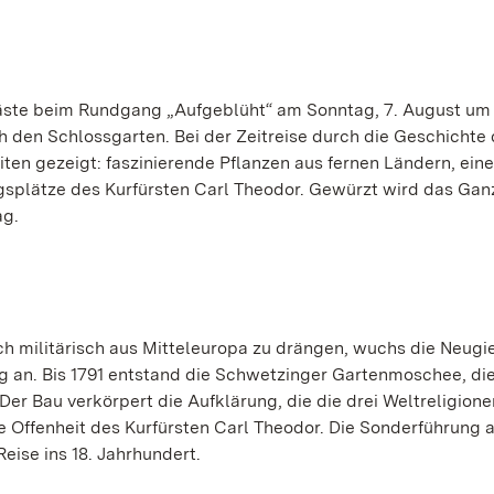
Gäste beim Rundgang „Aufgeblüht“ am Sonntag, 7. August um 
 den Schlossgarten. Bei der Zeitreise durch die Geschichte 
n gezeigt: faszinierende Pflanzen aus fernen Ländern, eine
gsplätze des Kurfürsten Carl Theodor. Gewürzt wird das Gan
ag.
h militärisch aus Mitteleuropa zu drängen, wuchs die Neugie
ug an. Bis 1791 entstand die Schwetzinger Gartenmoschee, di
 Der Bau verkörpert die Aufklärung, die die drei Weltreligione
ge Offenheit des Kurfürsten Carl Theodor. Die Sonderführung 
eise ins 18. Jahrhundert.