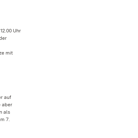
12.00 Uhr
der
ze mit
r auf
e aber
n als
am 7.