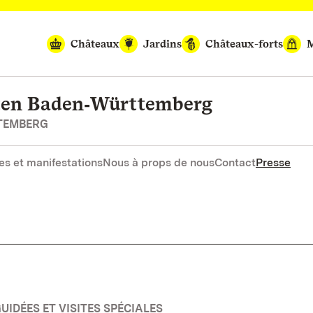
Châteaux
Jardins
Châteaux-forts
M
rten Baden‑Württemberg
RTEMBERG
es et manifestations
Nous à props de nous
Contact
Presse
UIDÉES ET VISITES SPÉCIALES