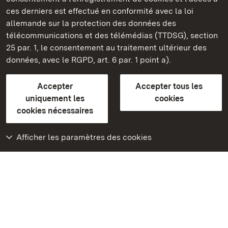
Châteaux et jardins publics du Bade-Wurtemberg
ces derniers est effectué en conformité avec la loi
allemande sur la protection des données des
Contact
FAQ et réponses
Mentions légales
télécommunications et des télémédias (TTDSG), section
Protection des données
25 par. 1, le consentement au traitement ultérieur des
Explications sur l’accessibilité
données, avec le RGPD, art. 6 par. 1 point a).
BITV-konform (geprüfte Seiten)
Accepter
Accepter tous les
plus loin
uniquement les
cookies
cookies nécessaires
Accueil
Monuments
Afficher les paramètres des cookies
Rendez-nous visite
sur Facebook
Rendez-nous visite
sur Instagram
Rendez-nous visite
sur YouTube
Découvrez nos
applications