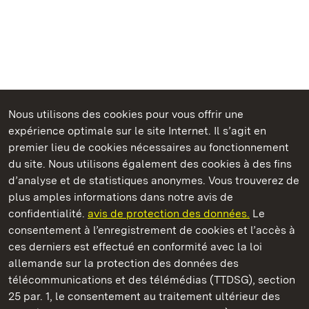
Nous utilisons des cookies pour vous offrir une
Châteaux et jardins publics du Bade-Wurtemberg
expérience optimale sur le site Internet. Il s’agit en
premier lieu de cookies nécessaires au fonctionnement
du site. Nous utilisons également des cookies à des fins
d’analyse et de statistiques anonymes. Vous trouverez de
plus amples informations dans notre avis de
Staatliche Schlösser und Gärten Baden‑Württemberg
confidentialité.
avis de protection des données.
Le
consentement à l’enregistrement de cookies et l’accès à
Châteaux et jardins publics du Bade-Wurtemberg
ces derniers est effectué en conformité avec la loi
allemande sur la protection des données des
Contact
FAQ et réponses
Mentions légales
télécommunications et des télémédias (TTDSG), section
Protection des données
25 par. 1, le consentement au traitement ultérieur des
Explications sur l’accessibilité