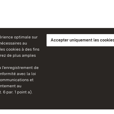
périence optimale sur
Accepter uniquement les cookies
s nécessaires au
es cookies à des fins
erez de plus amples
berg
 l’enregistrement de
Châteaux et jardins publ
nformité avec la loi
Bade-Wurtemberg
communications et
Contact
sentement au
FAQ et réponses
 6 par. 1 point a).
Mentions légales
Protection des données
Explications sur l’accessi
BITV-konform (geprüfte S