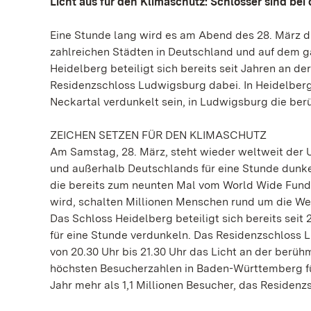
Licht aus für den Klimaschutz: Schlösser sind bei
Eine Stunde lang wird es am Abend des 28. März du
zahlreichen Städten in Deutschland und auf dem 
Heidelberg beteiligt sich bereits seit Jahren an de
Residenzschloss Ludwigsburg dabei. In Heidelberg
Neckartal verdunkelt sein, in Ludwigsburg die be
ZEICHEN SETZEN FÜR DEN KLIMASCHUTZ
Am Samstag, 28. März, steht wieder weltweit der U
und außerhalb Deutschlands für eine Stunde dunke
die bereits zum neunten Mal vom World Wide Fund f
wird, schalten Millionen Menschen rund um die Wel
Das Schloss Heidelberg beteiligt sich bereits seit 
für eine Stunde verdunkeln. Das Residenzschloss L
von 20.30 Uhr bis 21.30 Uhr das Licht an der berü
höchsten Besucherzahlen in Baden-Württemberg fü
Jahr mehr als 1,1 Millionen Besucher, das Residen