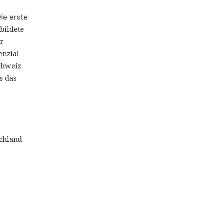
ie erste
bildete
r
enzial
chweiz
s das
schland