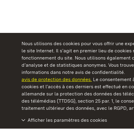
Nous utilisons des cookies pour vous offrir une ex
le site Internet. Il s’agit en premier lieu de cookie
fonctionnement du site. Nous utilisons également d
d’analyse et de statistiques anonymes. Vous trouv
Châteaux et jardins publics du Bade-Wurtem
informations dans notre avis de confidentialité.
avis de protection des données.
Le consentement à
cookies et l’accès à ces derniers est effectué en co
allemande sur la protection des données des télé
des télémédias (TTDSG), section 25 par. 1, le con
Staatliche Schlösser und Gärten Baden‑Württemberg
traitement ultérieur des données, avec le RGPD, art.
Afficher les paramètres des cookies