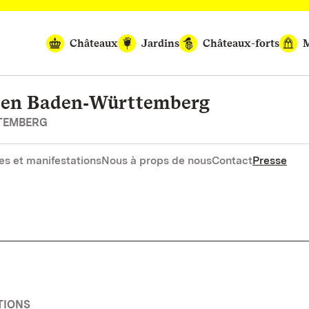
Châteaux
Jardins
Châteaux-forts
M
rten Baden‑Württemberg
RTEMBERG
es et manifestations
Nous à props de nous
Contact
Presse
TIONS