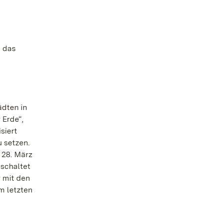
h das
m
ädten in
 Erde“,
siert
u setzen.
 28. März
 schaltet
r mit den
m letzten