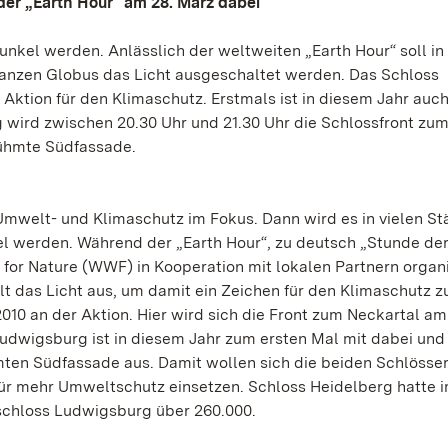
 der „Earth Hour“ am 28. März dabei
nkel werden. Anlässlich der weltweiten „Earth Hour“ soll in
ganzen Globus das Licht ausgeschaltet werden. Das Schloss
r Aktion für den Klimaschutz. Erstmals ist in diesem Jahr auc
 wird zwischen 20.30 Uhr und 21.30 Uhr die Schlossfront zu
rühmte Südfassade.
mwelt- und Klimaschutz im Fokus. Dann wird es in vielen St
l werden. Während der „Earth Hour“, zu deutsch „Stunde der
or Nature (WWF) in Kooperation mit lokalen Partnern organi
t das Licht aus, um damit ein Zeichen für den Klimaschutz z
2010 an der Aktion. Hier wird sich die Front zum Neckartal am
udwigsburg ist in diesem Jahr zum ersten Mal mit dabei und
hmten Südfassade aus. Damit wollen sich die beiden Schlösse
r mehr Umweltschutz einsetzen. Schloss Heidelberg hatte i
zschloss Ludwigsburg über 260.000.