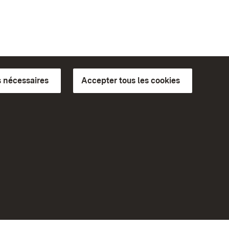
 nécessaires
Accepter tous les cookies
ics du
plus loin
Accueil
Monuments
Rendez-nous visite sur
Facebook
Rendez-nous visite sur
Instagram
bilité
Rendez-nous visite sur YouTube
eiten)