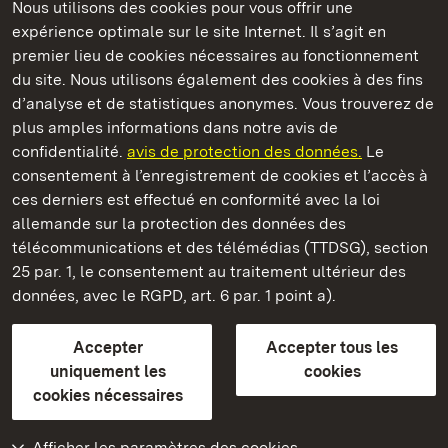
Nous utilisons des cookies pour vous offrir une
Châteaux et jardins publics du Bade-Wurtemberg
expérience optimale sur le site Internet. Il s’agit en
premier lieu de cookies nécessaires au fonctionnement
du site. Nous utilisons également des cookies à des fins
d’analyse et de statistiques anonymes. Vous trouverez de
plus amples informations dans notre avis de
Staatliche Schlösser und Gärten Baden‑Württemberg
confidentialité.
avis de protection des données.
Le
consentement à l’enregistrement de cookies et l’accès à
Châteaux et jardins publics du Bade-Wurtemberg
ces derniers est effectué en conformité avec la loi
allemande sur la protection des données des
Contact
FAQ et réponses
Mentions légales
télécommunications et des télémédias (TTDSG), section
Protection des données
25 par. 1, le consentement au traitement ultérieur des
Explications sur l’accessibilité
données, avec le RGPD, art. 6 par. 1 point a).
BITV-konform (geprüfte Seiten)
Accepter
Accepter tous les
plus loin
uniquement les
cookies
cookies nécessaires
Accueil
Monuments
Afficher les paramètres des cookies
Rendez-nous visite