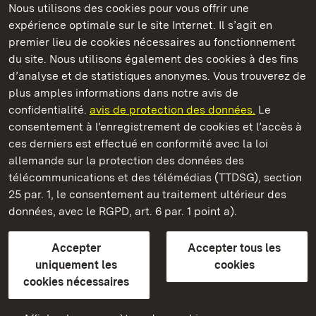
Nous utilisons des cookies pour vous offrir une
Châteaux et jardins publics du Bade-Wurtemberg
expérience optimale sur le site Internet. Il s’agit en
premier lieu de cookies nécessaires au fonctionnement
du site. Nous utilisons également des cookies à des fins
d’analyse et de statistiques anonymes. Vous trouverez de
plus amples informations dans notre avis de
Staatliche Schlösser und Gärten Baden‑Württemberg
confidentialité.
avis de protection des données.
Le
consentement à l’enregistrement de cookies et l’accès à
Châteaux et jardins publics du Bade-Wurtemberg
ces derniers est effectué en conformité avec la loi
allemande sur la protection des données des
Contact
FAQ et réponses
Mentions légales
télécommunications et des télémédias (TTDSG), section
Protection des données
25 par. 1, le consentement au traitement ultérieur des
Explications sur l’accessibilité
données, avec le RGPD, art. 6 par. 1 point a).
BITV-konform (geprüfte Seiten)
Accepter
Accepter tous les
plus loin
uniquement les
cookies
cookies nécessaires
Accueil
Monuments