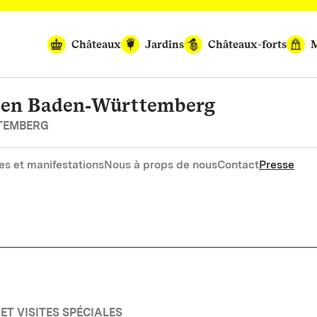
Châteaux
Jardins
Châteaux-forts
M
rten Baden‑Württemberg
RTEMBERG
es et manifestations
Nous à props de nous
Contact
Presse
ET VISITES SPÉCIALES