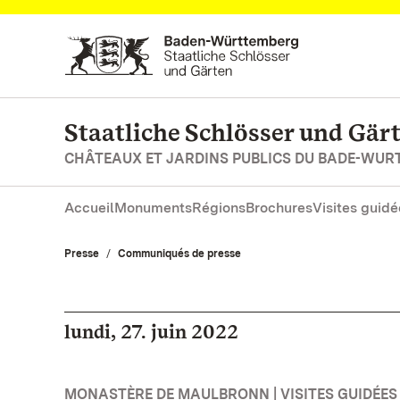
Vers la page d’accueil
Staatliche Schlösser und Gä
CHÂTEAUX ET JARDINS PUBLICS DU BADE-WU
Accueil
Monuments
Régions
Brochures
Visites guidé
Presse
Communiqués de presse
lundi, 27. juin 2022
MONASTÈRE DE MAULBRONN | VISITES GUIDÉES 