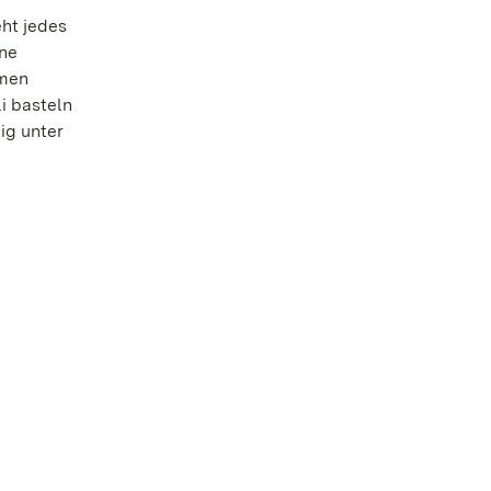
ht jedes
ne
mmen
i basteln
ig unter