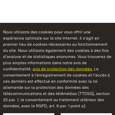
Nous utilisons des cookies pour vous offrir une
Châteaux et jardins publics du Bade-Wurtemberg
expérience optimale sur le site Internet. Il s’agit en
premier lieu de cookies nécessaires au fonctionnement
du site. Nous utilisons également des cookies à des fins
d’analyse et de statistiques anonymes. Vous trouverez de
plus amples informations dans notre avis de
Staatliche Schlösser und Gärten Baden‑Württemberg
confidentialité.
avis de protection des données.
Le
consentement à l’enregistrement de cookies et l’accès à
Châteaux et jardins publics du Bade-Wurtemberg
ces derniers est effectué en conformité avec la loi
allemande sur la protection des données des
Contact
FAQ et réponses
Mentions légales
télécommunications et des télémédias (TTDSG), section
Protection des données
25 par. 1, le consentement au traitement ultérieur des
Explications sur l’accessibilité
données, avec le RGPD, art. 6 par. 1 point a).
BITV-konform (geprüfte Seiten)