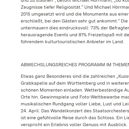
und zu staunen“, betont Michael Hörrmann, „ob ko
Zeugnisse tiefer Religiosität.“ Und Michael Hörrma
2015 umgesetzt wird und die Monumente aus einer 
erschließt, bei den Gästen sehr gut ankommt.“ Di
untermauern dies eindrucksvoll: 73% der Befragte
herausragende Events und 81% Freizeitspaß mit d
führendem kulturtouristischen Anbieter im Land.
ABWECHSLUNGSREICHES PROGRAMM IM THEME
Etwas ganz Besonderes sind die zahlreichen „KussO
Grabkapelle auf dem Württemberg und in weitere
schönen Momenten einladen. Wetterbeständige Auf
Orte hin. Gewinnspiele und Foto-Wettbewerbe mach
musikalischen Rundgang voller Liebe, Lust und L
24. April. Das Wandelkonzert des Staatsorchesters
ist eine gefühlvolle Reise durch das Schloss. Ein 
verspricht ein Erlebnis voller Genuss mit Ausblic