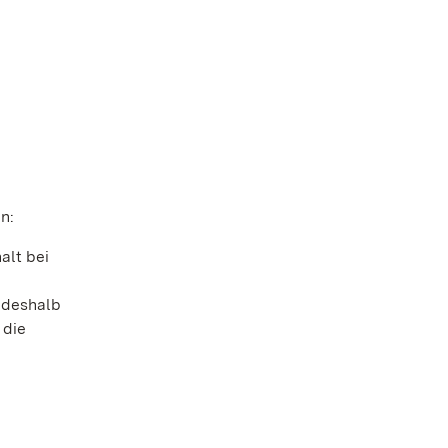
n:
alt bei
 deshalb
 die