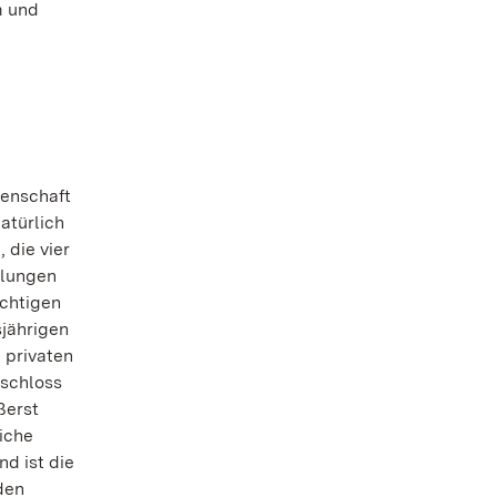
m und
denschaft
atürlich
 die vier
llungen
ichtigen
sjährigen
 privaten
zschloss
ßerst
iche
nd ist die
den