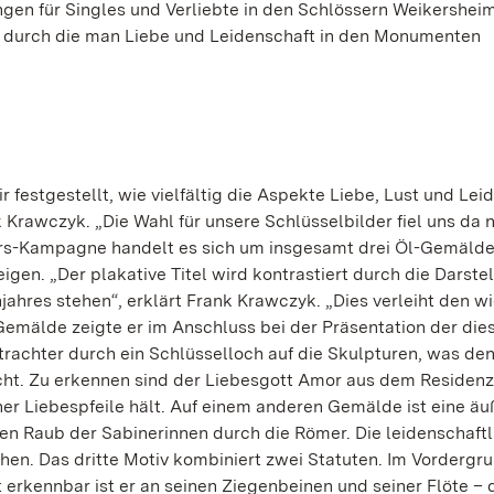
gen für Singles und Verliebte in den Schlössern Weikershei
 durch die man Liebe und Leidenschaft in den Monumenten
 festgestellt, wie vielfältig die Aspekte Liebe, Lust und Lei
 Krawczyk. „Die Wahl für unsere Schlüsselbilder fiel uns da n
rs-Kampagne handelt es sich um insgesamt drei Öl-Gemälde,
en. „Der plakative Titel wird kontrastiert durch die Darste
jahres stehen“, erklärt Frank Krawczyk. „Dies verleiht den w
emälde zeigte er im Anschluss bei der Präsentation der die
achter durch ein Schlüsselloch auf die Skulpturen, was den
icht. Zu erkennen sind der Liebesgott Amor aus dem Residen
ner Liebespfeile hält. Auf einem anderen Gemälde ist eine äu
n Raub der Sabinerinnen durch die Römer. Die leidenschaftl
hen. Das dritte Motiv kombiniert zwei Statuten. Im Vordergru
 erkennbar ist er an seinen Ziegenbeinen und seiner Flöte – 