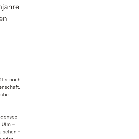
njahre
en
äter noch
enschaft.
sche
odensee
i Ulm –
u sehen –