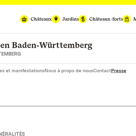
Châteaux
Jardins
Châteaux-forts
M
rten Baden‑Württemberg
RTEMBERG
es et manifestations
Nous à props de nous
Contact
Presse
NÉRALITÉS