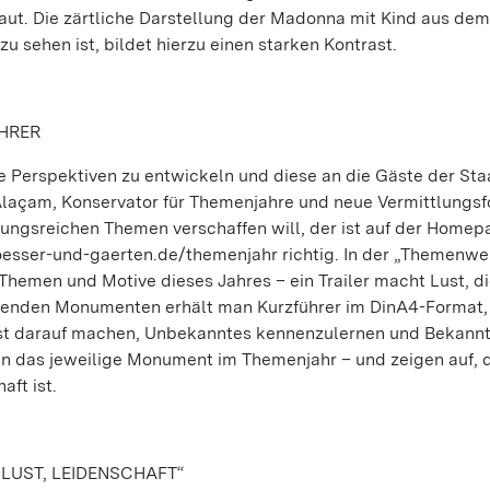
aut. Die zärtliche Darstellung der Madonna mit Kind aus dem
 sehen ist, bildet hierzu einen starken Kontrast.
ÜHRER
 Perspektiven zu entwickeln und diese an die Gäste der Sta
Alaçam, Konservator für Themenjahre und neue Vermittlungsf
lungsreichen Themen verschaffen will, der ist auf der Homep
esser-und-gaerten.de/themenjahr richtig. In der „Themenwel
hemen und Motive dieses Jahres – ein Trailer macht Lust, die
hmenden Monumenten erhält man Kurzführer im DinA4-Format,
ust darauf machen, Unbekanntes kennenzulernen und Bekann
n das jeweilige Monument im Themenjahr – und zeigen auf, d
aft ist.
 LUST, LEIDENSCHAFT“