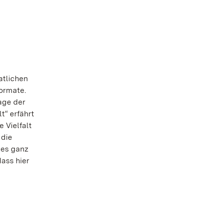
atlichen
ormate.
age der
t“ erfährt
 Vielfalt
 die
tes ganz
ass hier