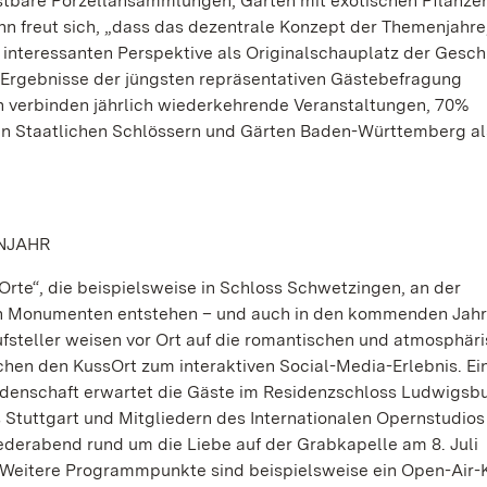
stbare Porzellansammlungen, Gärten mit exotischen Pflanze
nn freut sich, „dass das dezentrale Konzept der Themenjahre,
interessanten Perspektive als Originalschauplatz der Gesch
e Ergebnisse der jüngsten repräsentativen Gästebefragung
n verbinden jährlich wiederkehrende Veranstaltungen, 70%
en Staatlichen Schlössern und Gärten Baden-Württemberg al
NJAHR
rte“, die beispielsweise in Schloss Schwetzingen, an der
n Monumenten entstehen – und auch in den kommenden Jahr
steller weisen vor Ort auf die romantischen und atmosphär
en den KussOrt zum interaktiven Social-Media-Erlebnis. Ei
eidenschaft erwartet die Gäste im Residenzschloss Ludwigsb
 Stuttgart und Mitgliedern des Internationalen Opernstudios
Liederabend rund um die Liebe auf der Grabkapelle am 8. Juli
k. Weitere Programmpunkte sind beispielsweise ein Open-Air-