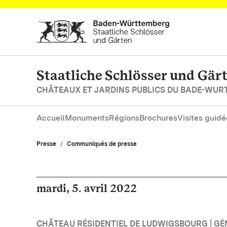
Vers la page d’accueil
Staatliche Schlösser und Gä
CHÂTEAUX ET JARDINS PUBLICS DU BADE-WU
Accueil
Monuments
Régions
Brochures
Visites guidé
Presse
Communiqués de presse
mardi, 5. avril 2022
CHÂTEAU RÉSIDENTIEL DE LUDWIGSBOURG | GÉ