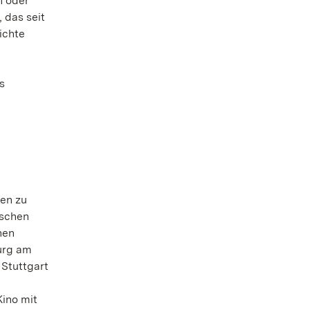
n oder
 das seit
ichte
s
en zu
ischen
nen
urg am
 Stuttgart
Kino mit