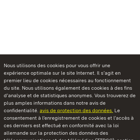
Nous utilisons des cookies pour vous offrir une
Châteaux et jardins publics du Bade-Wurtemberg
expérience optimale sur le site Internet. Il s’agit en
premier lieu de cookies nécessaires au fonctionnement
du site. Nous utilisons également des cookies à des fins
d’analyse et de statistiques anonymes. Vous trouverez de
plus amples informations dans notre avis de
Staatliche Schlösser und Gärten Baden‑Württemberg
confidentialité.
avis de protection des données.
Le
consentement à l’enregistrement de cookies et l’accès à
Châteaux et jardins publics du Bade-Wurtemberg
ces derniers est effectué en conformité avec la loi
allemande sur la protection des données des
Contact
FAQ et réponses
Mentions légales