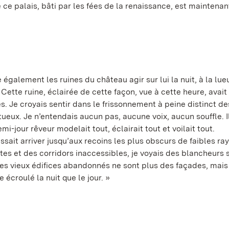
e ce palais, bâti par les fées de la renaissance, est maintena
également les ruines du château agir sur lui la nuit, à la lue
 Cette ruine, éclairée de cette façon, vue à cette heure, avait
. Je croyais sentir dans le frissonnement à peine distinct de
ueux. Je n’entendais aucun pas, aucune voix, aucun souffle. Il
i-jour rêveur modelait tout, éclairait tout et voilait tout.
sait arriver jusqu’aux recoins les plus obscurs de faibles ra
tes et des corridors inaccessibles, je voyais des blancheurs 
des vieux édifices abandonnés ne sont plus des façades, mais
e écroulé la nuit que le jour. »