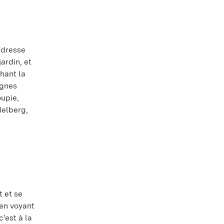
t dresse
jardin, et
chant la
ignes
upie,
delberg,
t et se
 en voyant
c’est à la