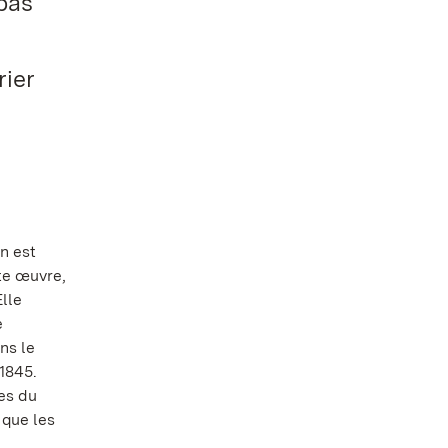
 pas
rier
n est
te œuvre,
lle
e
ns le
1845.
nes du
 que les