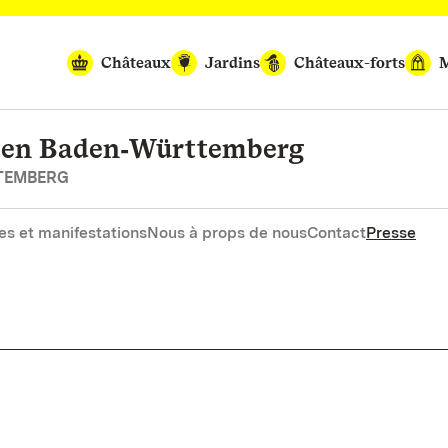
Châteaux
Jardins
Châteaux-forts
M
rten Baden‑Württemberg
RTEMBERG
es et manifestations
Nous à props de nous
Contact
Presse