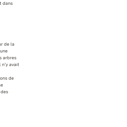
nt dans
ur de la
 une
s arbres
 n’y avait
yons de
se
 des