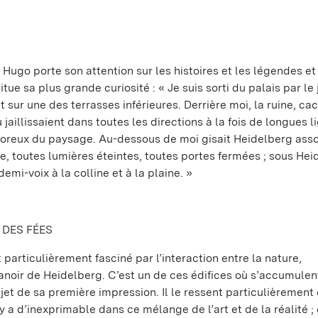
r Hugo porte son attention sur les histoires et les légendes e
tue sa plus grande curiosité : « Je suis sorti du palais par le 
 sur une des terrasses inférieures. Derrière moi, la ruine, ca
jaillissaient dans toutes les directions à la fois de longues l
poreux du paysage. Au-dessous de moi gisait Heidelberg asso
e, toutes lumières éteintes, toutes portes fermées ; sous Hei
emi-voix à la colline et à la plaine. »
 DES FÉES
particulièrement fasciné par l’interaction entre la nature,
e manoir de Heidelberg. C’est un de ces édifices où s’accumulen
ujet de sa première impression. Il le ressent particulièrement
l y a d’inexprimable dans ce mélange de l’art et de la réalité ; 