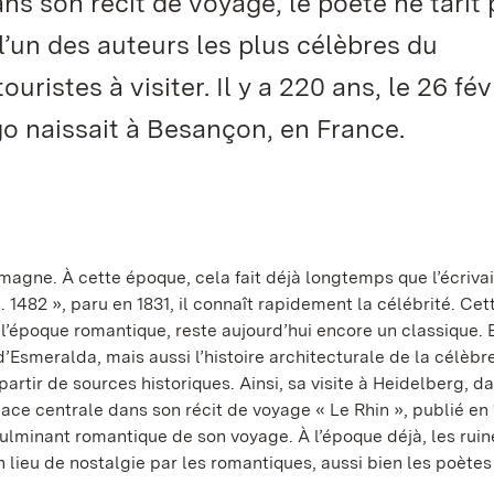
ns son récit de voyage, le poète ne tarit
l’un des auteurs les plus célèbres du
uristes à visiter. Il y a 220 ans, le 26 fév
ugo naissait à Besançon, en France.
agne. À cette époque, cela fait déjà longtemps que l’écrivai
1482 », paru en 1831, il connaît rapidement la célébrité. Cet
’époque romantique, reste aujourd’hui encore un classique. E
’Esmeralda, mais aussi l’histoire architecturale de la célèbr
rtir de sources historiques. Ainsi, sa visite à Heidelberg, da
e centrale dans son récit de voyage « Le Rhin », publié en 
t culminant romantique de son voyage. À l’époque déjà, les rui
ieu de nostalgie par les romantiques, aussi bien les poètes