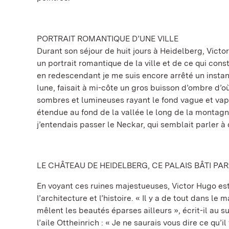
PORTRAIT ROMANTIQUE D’UNE VILLE
Durant son séjour de huit jours à Heidelberg, Victo
un portrait romantique de la ville et de ce qui consti
en redescendant je me suis encore arrêté un instant
lune, faisait à mi-côte un gros buisson d’ombre d’où 
sombres et lumineuses rayant le fond vague et va
étendue au fond de la vallée le long de la montagn
j’entendais passer le Neckar, qui semblait parler à d
LE CHÂTEAU DE HEIDELBERG, CE PALAIS BÂTI PAR
En voyant ces ruines majestueuses, Victor Hugo est 
l’architecture et l’histoire. « Il y a de tout dans l
mêlent les beautés éparses ailleurs », écrit-il au s
l’aile Ottheinrich : « Je ne saurais vous dire ce qu’i