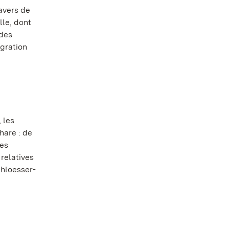
avers de
lle, dont
 des
égration
 les
are : de
ses
 relatives
chloesser-