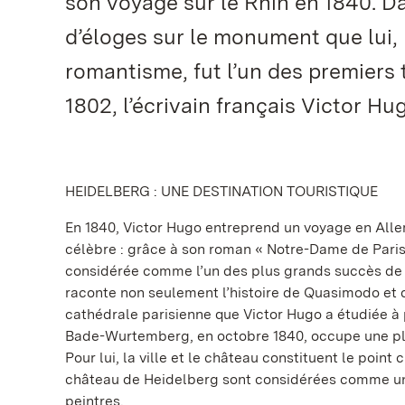
son voyage sur le Rhin en 1840. Da
d’éloges sur le monument que lui, 
romantisme, fut l’un des premiers to
1802, l’écrivain français Victor H
HEIDELBERG : UNE DESTINATION TOURISTIQUE
En 1840, Victor Hugo entreprend un voyage en Allem
célèbre : grâce à son roman « Notre-Dame de Paris. 
considérée comme l’un des plus grands succès de l
raconte non seulement l’histoire de Quasimodo et d
cathédrale parisienne que Victor Hugo a étudiée à pa
Bade-Wurtemberg, en octobre 1840, occupe une plac
Pour lui, la ville et le château constituent le poin
château de Heidelberg sont considérées comme un l
peintres.