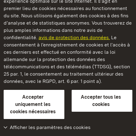
expérience optimale sur le site Internet. Il s’agit en
premier lieu de cookies nécessaires au fonctionnement
du site. Nous utilisons également des cookies à des fins
d’analyse et de statistiques anonymes. Vous trouverez de
plus amples informations dans notre avis de
Staatliche Schlösser und Gärten Baden‑Württemberg
confidentialité.
avis de protection des données.
Le
consentement à l’enregistrement de cookies et l’accès à
Châteaux et jardins publics du Bade-Wurtemberg
ces derniers est effectué en conformité avec la loi
allemande sur la protection des données des
Contact
FAQ et réponses
Mentions légales
télécommunications et des télémédias (TTDSG), section
Protection des données
25 par. 1, le consentement au traitement ultérieur des
Explications sur l’accessibilité
données, avec le RGPD, art. 6 par. 1 point a).
BITV-konform (geprüfte Seiten)
Accepter
Accepter tous les
plus loin
uniquement les
cookies
cookies nécessaires
Accueil
Monuments
Afficher les paramètres des cookies
Rendez-nous visite
sur Facebook