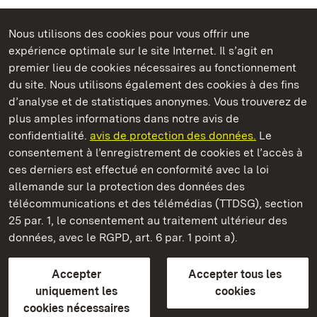
Nous utilisons des cookies pour vous offrir une
Châteaux et jardins publics du Bade-Wurtemberg
expérience optimale sur le site Internet. Il s’agit en
premier lieu de cookies nécessaires au fonctionnement
du site. Nous utilisons également des cookies à des fins
d’analyse et de statistiques anonymes. Vous trouverez de
plus amples informations dans notre avis de
Staatliche Schlösser und Gärten Baden‑Württemberg
confidentialité.
avis de protection des données.
Le
consentement à l’enregistrement de cookies et l’accès à
Châteaux et jardins publics du Bade-Wurtemberg
ces derniers est effectué en conformité avec la loi
allemande sur la protection des données des
Contact
FAQ et réponses
Mentions légales
télécommunications et des télémédias (TTDSG), section
Protection des données
25 par. 1, le consentement au traitement ultérieur des
Explications sur l’accessibilité
données, avec le RGPD, art. 6 par. 1 point a).
BITV-konform (geprüfte Seiten)
Accepter
Accepter tous les
plus loin
uniquement les
cookies
cookies nécessaires
Accueil