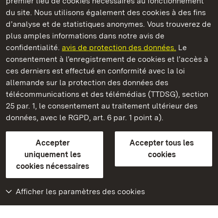
premier lieu de cookies nécessaires au fonctionnement
du site. Nous utilisons également des cookies à des fins
d’analyse et de statistiques anonymes. Vous trouverez de
plus amples informations dans notre avis de
Staatliche Schlösser und Gärten Baden‑Württemberg
confidentialité.
avis de protection des données.
Le
consentement à l’enregistrement de cookies et l’accès à
Châteaux et jardins publics du Bade-Wurtemberg
ces derniers est effectué en conformité avec la loi
allemande sur la protection des données des
Contact
FAQ et réponses
Mentions légales
télécommunications et des télémédias (TTDSG), section
Protection des données
25 par. 1, le consentement au traitement ultérieur des
Explications sur l’accessibilité
données, avec le RGPD, art. 6 par. 1 point a).
BITV-konform (geprüfte Seiten)
Accepter
Accepter tous les
plus loin
uniquement les
cookies
cookies nécessaires
Accueil
Monuments
Afficher les paramètres des cookies
Rendez-nous visite
sur Facebook
Rendez-nous visite