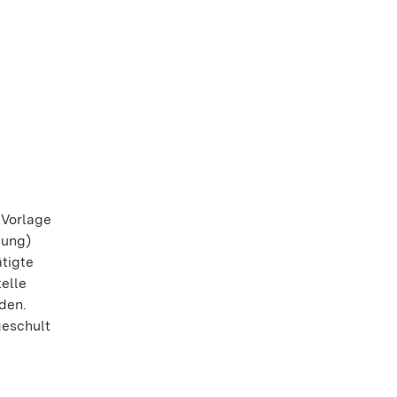
 Vorlage
gung)
ätigte
telle
den.
geschult