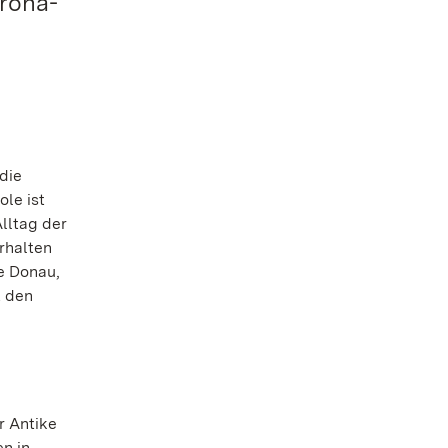
orona-
die
le ist
lltag der
rhalten
e Donau,
t den
r Antike
n in