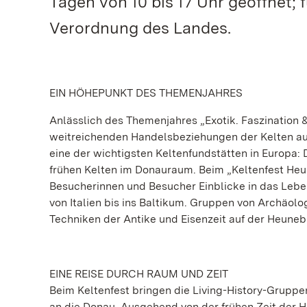
Tagen von 10 bis 17 Uhr geöffnet; 
Verordnung des Landes.
EIN HÖHEPUNKT DES THEMENJAHRES
Anlässlich des Themenjahres „Exotik. Faszination 
weitreichenden Handelsbeziehungen der Kelten auf
eine der wichtigsten Keltenfundstätten in Europa
frühen Kelten im Donauraum. Beim „Keltenfest Heu
Besucherinnen und Besucher Einblicke in das Leben
von Italien bis ins Baltikum. Gruppen von Archäolo
Techniken der Antike und Eisenzeit auf der Heune
EINE REISE DURCH RAUM UND ZEIT
Beim Keltenfest bringen die Living-History-Gruppe
an die Donau. Ausgehend von der frühen Zeit der 