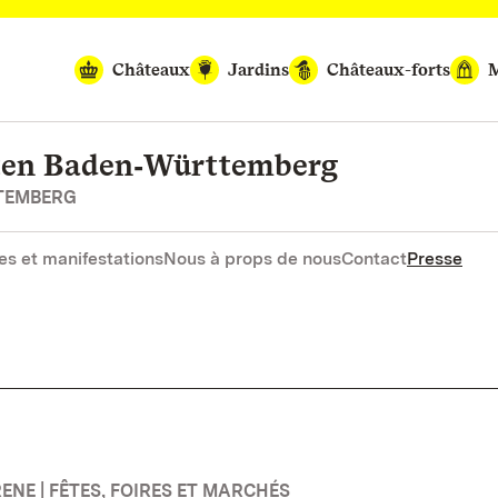
Châteaux
Jardins
Châteaux-forts
M
rten Baden‑Württemberg
RTEMBERG
es et manifestations
Nous à props de nous
Contact
Presse
ENE | FÊTES, FOIRES ET MARCHÉS