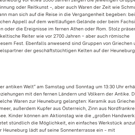
innung oder Reitkunst ‒, aber auch Waren der Zeit wie Schm
ann man sich auf die Reise in die Vergangenheit begeben: be
ichen Appell auf dem weitläufigen Gelände oder beim Fachs
n oder die Ereignisse im fernen Athen oder Rom. Stolz präse
keltische Reiter wie vor 2700 Jahren – aber auch römische
esem Fest. Ebenfalls anwesend sind Gruppen von Griechen 
ndelspartner der geschäftstüchtigen Kelten auf der Heuneburg
der antiken Welt“ am Samstag und Sonntag um 13:30 Uhr erh
eziehungen mit den fernen Ländern und Völkern der Antike. 
elche Waren zur Heuneburg gelangten: Keramik aus Grieche
meer, außerdem Kupfer aus Österreich, Zinn aus Nordfrankre
see. Kinder können am Aktionstag wie die „großen Handwerk
tet stündlich die Möglichkeit, ein einfaches Werkstück anzuf
er Heuneburg lädt auf seine Sonnenterrasse ein ‒ mit