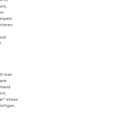
uck,
im
impeln
ntieren
und
!
ält man
Dank
nland
ich,
er“ etwas
ertigen.