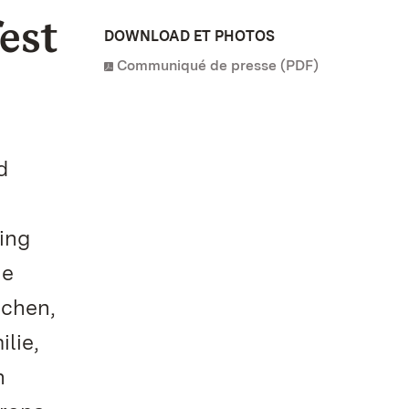
est
DOWNLOAD ET PHOTOS
Communiqué de presse (PDF)
d
ing
ie
echen,
lie,
n