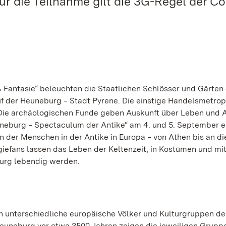
für die Teilnahme gilt die 3G-Regel der C
& Fantasie“ beleuchten die Staatlichen Schlösser und Gärten 
 der Heuneburg ‒ Stadt Pyrene. Die einstige Handelsmetropo
: Die archäologischen Funde geben Auskunft über Leben und A
neburg ‒ Spectaculum der Antike“ am 4. und 5. September e
 der Menschen in der Antike in Europa ‒ von Athen bis an di
giefans lassen das Leben der Keltenzeit, in Kostümen und mi
burg lebendig werden.
n unterschiedliche europäische Völker und Kulturgruppen de
Heuneburg vor etwa 3500 Jahren zeigen die jeweiligen Gruppe