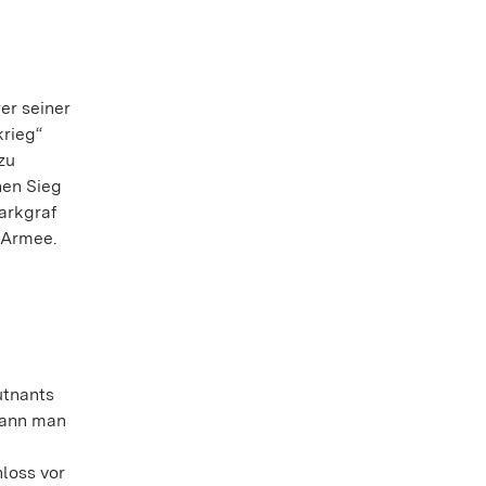
er seiner
krieg“
zu
nen Sieg
arkgraf
e Armee.
utnants
gann man
loss vor