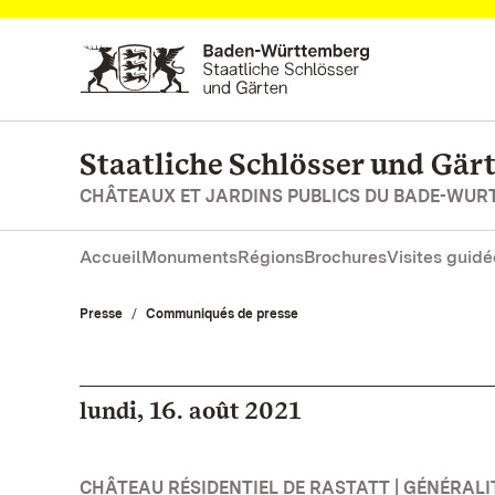
Vers la page d’accueil
Staatliche Schlösser und Gä
CHÂTEAUX ET JARDINS PUBLICS DU BADE-WU
Accueil
Monuments
Régions
Brochures
Visites guidé
Presse
Communiqués de presse
lundi, 16. août 2021
CHÂTEAU RÉSIDENTIEL DE RASTATT | GÉNÉRALI