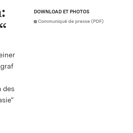
:
DOWNLOAD ET PHOTOS
Communiqué de presse (PDF)
“
einer
graf
n des
asie“