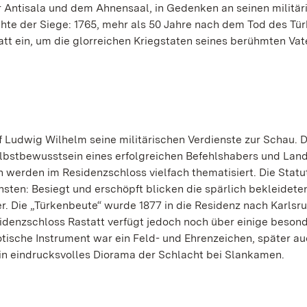
er Antisala und dem Ahnensaal, in Gedenken an seinen militär
te der Siege: 1765, mehr als 50 Jahre nach dem Tod des Tür
att ein, um die glorreichen Kriegstaten seines berühmten Vat
f Ludwig Wilhelm seine militärischen Verdienste zur Schau. D
lbstbewusstsein eines erfolgreichen Befehlshabers und Land
erden im Residenzschloss vielfach thematisiert. Die Statu
sten: Besiegt und erschöpft blicken die spärlich bekleidete
. Die „Türkenbeute“ wurde 1877 in die Residenz nach Karlsr
denzschloss Rastatt verfügt jedoch noch über einige beson
tische Instrument war ein Feld- und Ehrenzeichen, später au
n eindrucksvolles Diorama der Schlacht bei Slankamen.