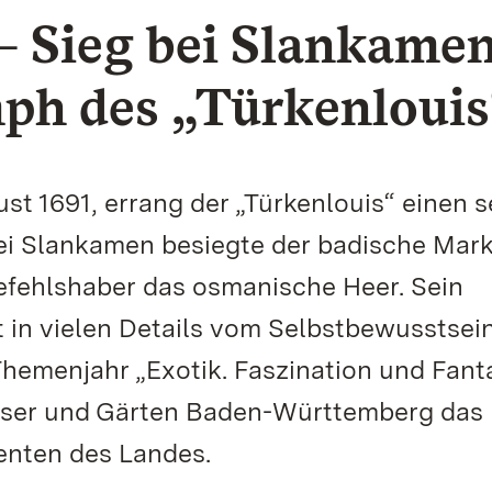
– Sieg bei Slankamen
mph des „Türkenlouis
st 1691, errang der „Türkenlouis“ einen s
bei Slankamen besiegte der badische Mark
Befehlshaber das osmanische Heer. Sein
t in vielen Details vom Selbstbewusstsei
Themenjahr „Exotik. Faszination und Fant
össer und Gärten Baden-Württemberg das
nten des Landes.