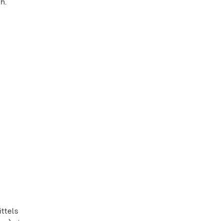
h.
ttels