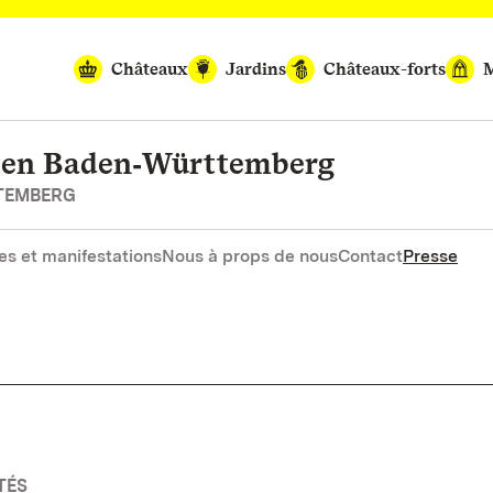
Châteaux
Jardins
Châteaux-forts
M
rten Baden‑Württemberg
RTEMBERG
es et manifestations
Nous à props de nous
Contact
Presse
TÉS