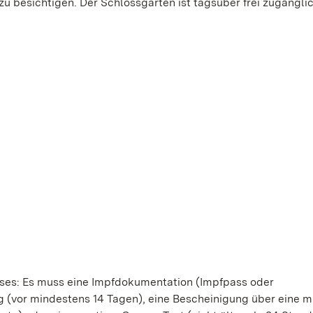
u besichtigen. Der Schlossgarten ist tagsüber frei zugänglic
ises: Es muss eine Impfdokumentation (Impfpass oder
 (vor mindestens 14 Tagen), eine Bescheinigung über eine mi