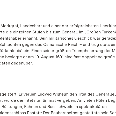
arkgraf, Landesherr und einer der erfolgreichsten Heerführ
erte die einzelnen Stufen bis zum General. Im „Großen Türken
efehlshaber ernannt. Sein militärisches Geschick war gerade
20 Schlachten gegen das Osmanische Reich – und trug stets ei
ürkenlouis“ ein. Einen seiner größten Triumphe errang der M
en besiegte er am 19. August 1691 eine fast doppelt so groß
daten gegenüber.
geistert: Er verlieh Ludwig Wilhelm den Titel des Generalle
rt wurde der Titel nur fünfmal vergeben. An vielen Höfen be
d Rüstungen, Fahnen und Rossschweife in spektakulären
denzschloss Rastatt: Der Bauherr selbst gestaltete sein Sch