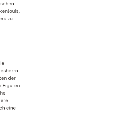
ischen
kenlouis,
ers zu
ie
esherrn.
ten der
n Figuren
uhe
dere
ch eine