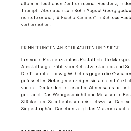
allem im festlichen Zentrum seiner Residenz, in d
Triumph. Aber auch sein Sohn August Georg gedach
richtete er die „Türkische Kammer“ in Schloss Rast
verherrlichen.
ERINNERUNGEN AN SCHLACHTEN UND SIEGE
In seinem Residenzschloss Rastatt stellte Markgra
Ausstattung erzählt vom Selbstverständnis und Se
Die Triumphe Ludwig Wilhelms gegen die Osmanen w
gefesselten Gefangenen zeigen sie am eindrücklich
von der Decke des imposanten Ahnensaals herunter
gebracht. Das Wehrgeschichtliche Museum im Resi
Stücke, den Schellenbaum beispielsweise: Das exo
Siegestrophäe. Daneben zeigt das Museum auch ei