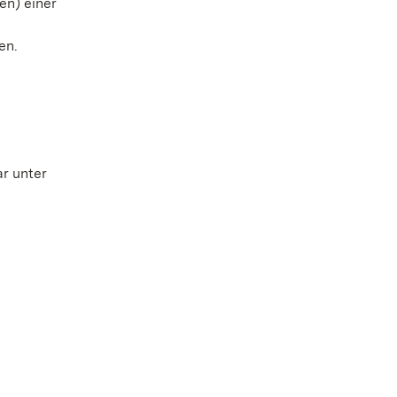
en) einer
en.
r unter