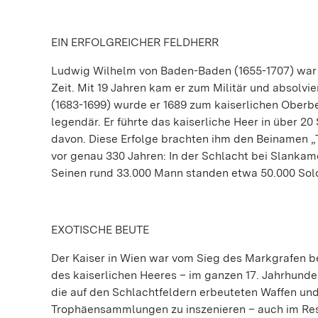
EIN ERFOLGREICHER FELDHERR
Ludwig Wilhelm von Baden-Baden (1655-1707) war M
Zeit. Mit 19 Jahren kam er zum Militär und absolvi
(1683-1699) wurde er 1689 zum kaiserlichen Oberb
legendär. Er führte das kaiserliche Heer in über 
davon. Diese Erfolge brachten ihm den Beinamen „T
vor genau 330 Jahren: In der Schlacht bei Slankam
Seinen rund 33.000 Mann standen etwa 50.000 Sol
EXOTISCHE BEUTE
Der Kaiser in Wien war vom Sieg des Markgrafen be
des kaiserlichen Heeres – im ganzen 17. Jahrhunde
die auf den Schlachtfeldern erbeuteten Waffen un
Trophäensammlungen zu inszenieren – auch im Resi