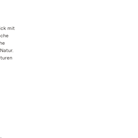
ick mit
sche
che
Natur.
lturen