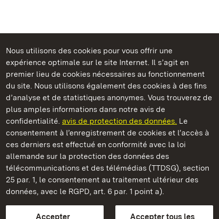
Nous utilisons des cookies pour vous offrir une
Châteaux et jardins publics du Bade-Wurtemberg
expérience optimale sur le site Internet. Il s’agit en
premier lieu de cookies nécessaires au fonctionnement
du site. Nous utilisons également des cookies à des fins
d’analyse et de statistiques anonymes. Vous trouverez de
plus amples informations dans notre avis de
Staatliche Schlösser und Gärten Baden‑Württemberg
confidentialité.
avis de protection des données.
Le
consentement à l’enregistrement de cookies et l’accès à
Châteaux et jardins publics du Bade-Wurtemberg
ces derniers est effectué en conformité avec la loi
allemande sur la protection des données des
Contact
FAQ et réponses
Mentions légales
télécommunications et des télémédias (TTDSG), section
Protection des données
25 par. 1, le consentement au traitement ultérieur des
Explications sur l’accessibilité
données, avec le RGPD, art. 6 par. 1 point a).
BITV-konform (geprüfte Seiten)
Accepter
Accepter tous les