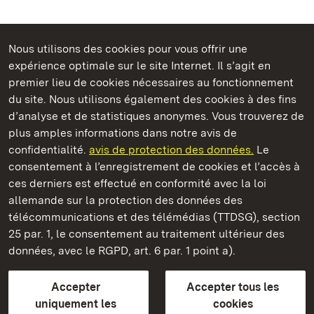
Nous utilisons des cookies pour vous offrir une
Châteaux et jardins publics du Bade-Wurtemberg
expérience optimale sur le site Internet. Il s’agit en
premier lieu de cookies nécessaires au fonctionnement
du site. Nous utilisons également des cookies à des fins
d’analyse et de statistiques anonymes. Vous trouverez de
plus amples informations dans notre avis de
Staatliche Schlösser und Gärten Baden‑Württemberg
confidentialité.
avis de protection des données.
Le
consentement à l’enregistrement de cookies et l’accès à
Châteaux et jardins publics du Bade-Wurtemberg
ces derniers est effectué en conformité avec la loi
allemande sur la protection des données des
Contact
FAQ et réponses
Mentions légales
télécommunications et des télémédias (TTDSG), section
Protection des données
25 par. 1, le consentement au traitement ultérieur des
Explications sur l’accessibilité
données, avec le RGPD, art. 6 par. 1 point a).
BITV-konform (geprüfte Seiten)
Accepter
Accepter tous les
plus loin
uniquement les
cookies