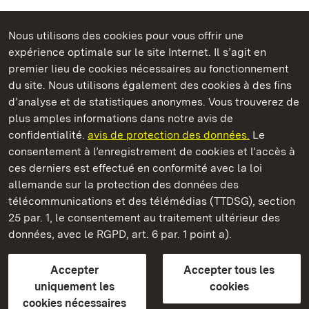
Nous utilisons des cookies pour vous offrir une
Châteaux et jardins publics du Bade-Wurtemberg
expérience optimale sur le site Internet. Il s’agit en
premier lieu de cookies nécessaires au fonctionnement
du site. Nous utilisons également des cookies à des fins
d’analyse et de statistiques anonymes. Vous trouverez de
plus amples informations dans notre avis de
Staatliche Schlösser und Gärten Baden‑Württemberg
confidentialité.
avis de protection des données.
Le
consentement à l’enregistrement de cookies et l’accès à
Châteaux et jardins publics du Bade-Wurtemberg
ces derniers est effectué en conformité avec la loi
allemande sur la protection des données des
Contact
FAQ et réponses
Mentions légales
télécommunications et des télémédias (TTDSG), section
Protection des données
25 par. 1, le consentement au traitement ultérieur des
Explications sur l’accessibilité
données, avec le RGPD, art. 6 par. 1 point a).
BITV-konform (geprüfte Seiten)
Accepter
Accepter tous les
plus loin
uniquement les
cookies
cookies nécessaires
Accueil