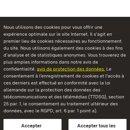
Nous utilisons des cookies pour vous offrir une
Châteaux et jardins publics du Bade-Wurtemberg
expérience optimale sur le site Internet. Il s’agit en
premier lieu de cookies nécessaires au fonctionnement
du site. Nous utilisons également des cookies à des fins
d’analyse et de statistiques anonymes. Vous trouverez de
plus amples informations dans notre avis de
Staatliche Schlösser und Gärten Baden‑Württemberg
confidentialité.
avis de protection des données.
Le
consentement à l’enregistrement de cookies et l’accès à
Châteaux et jardins publics du Bade-Wurtemberg
ces derniers est effectué en conformité avec la loi
allemande sur la protection des données des
Contact
FAQ et réponses
Mentions légales
télécommunications et des télémédias (TTDSG), section
Protection des données
25 par. 1, le consentement au traitement ultérieur des
Explications sur l’accessibilité
données, avec le RGPD, art. 6 par. 1 point a).
BITV-konform (geprüfte Seiten)
Accepter
Accepter tous les
plus loin