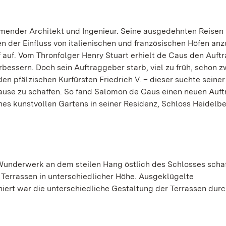
ender Architekt und Ingenieur. Seine ausgedehnten Reisen
en der Einfluss von italienischen und französischen Höfen a
f auf. Vom Thronfolger Henry Stuart erhielt de Caus den Auftr
bessern. Doch sein Auftraggeber starb, viel zu früh, schon z
en pfälzischen Kurfürsten Friedrich V. – dieser suchte seiner
use zu schaffen. So fand Salomon de Caus einen neuen Auft
ines kunstvollen Gartens in seiner Residenz, Schloss Heidelbe
Wunderwerk an dem steilen Hang östlich des Schlosses schaf
 Terrassen in unterschiedlicher Höhe. Ausgeklügelte
iert war die unterschiedliche Gestaltung der Terrassen durc