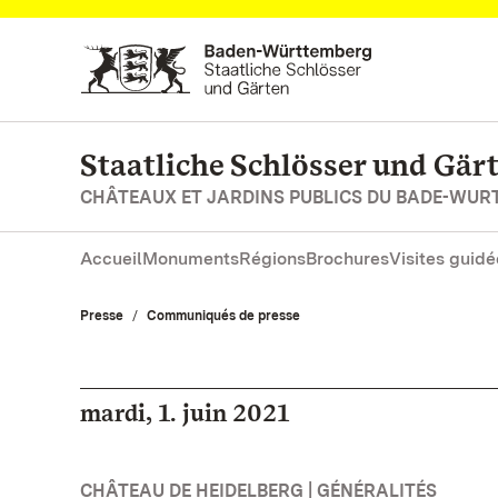
Vers la page d’accueil
Staatliche Schlösser und Gä
CHÂTEAUX ET JARDINS PUBLICS DU BADE-WU
Accueil
Monuments
Régions
Brochures
Visites guidé
Presse
Communiqués de presse
mardi, 1. juin 2021
CHÂTEAU DE HEIDELBERG | GÉNÉRALITÉS