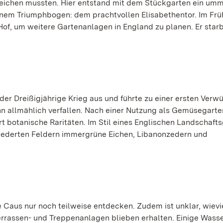
eichen mussten. Hier entstand mit dem Stückgarten ein umm
 einem Triumphbogen: dem prachtvollen Elisabethentor. Im Frü
of, um weitere Gartenanlagen in England zu planen. Er star
 der Dreißigjährige Krieg aus und führte zu einer ersten Verw
hn allmählich verfallen. Nach einer Nutzung als Gemüsegarten
 botanische Raritäten. Im Stil eines Englischen Landschaft
liederten Feldern immergrüne Eichen, Libanonzedern und
e Caus nur noch teilweise entdecken. Zudem ist unklar, wievi
errassen- und Treppenanlagen blieben erhalten. Einige Wass