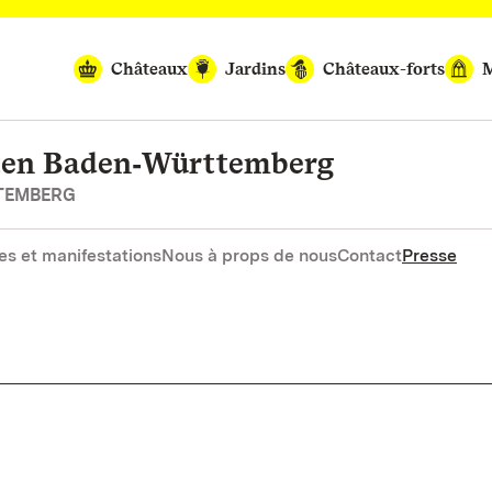
Châteaux
Jardins
Châteaux-forts
M
rten Baden‑Württemberg
RTEMBERG
es et manifestations
Nous à props de nous
Contact
Presse