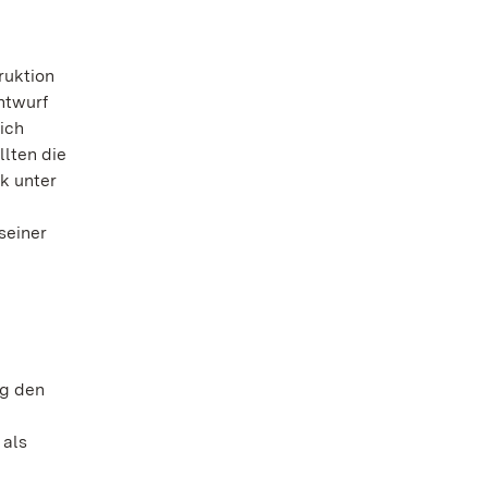
ruktion
ntwurf
ich
llten die
k unter
seiner
ug den
 als