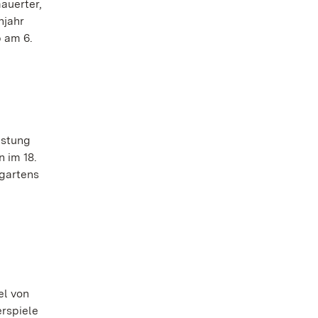
auerter,
hjahr
b am 6.
üstung
 im 18.
sgartens
el von
erspiele