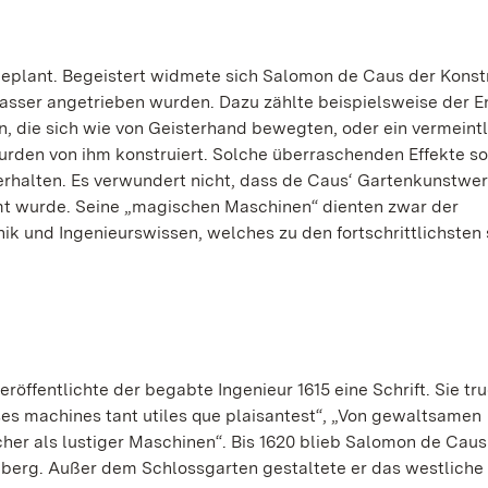
eplant. Begeistert widmete sich Salomon de Caus der Konst
Wasser angetrieben wurden. Dazu zählte beispielsweise der E
, die sich wie von Geisterhand bewegten, oder ein vermeintl
urden von ihm konstruiert. Solche überraschenden Effekte so
erhalten. Es verwundert nicht, dass de Caus‘ Gartenkunstwer
t wurde. Seine „magischen Maschinen“ dienten zwar der
ik und Ingenieurswissen, welches zu den fortschrittlichsten 
röffentlichte der begabte Ingenieur 1615 eine Schrift. Sie tr
ses machines tant utiles que plaisantest“, „Von gewaltsamen
er als lustiger Maschinen“. Bis 1620 blieb Salomon de Caus
elberg. Außer dem Schlossgarten gestaltete er das westliche