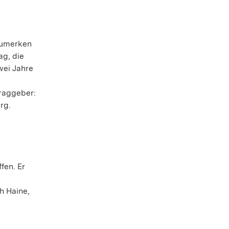
nzumerken
ag, die
wei Jahre
raggeber:
rg.
fen. Er
h Haine,