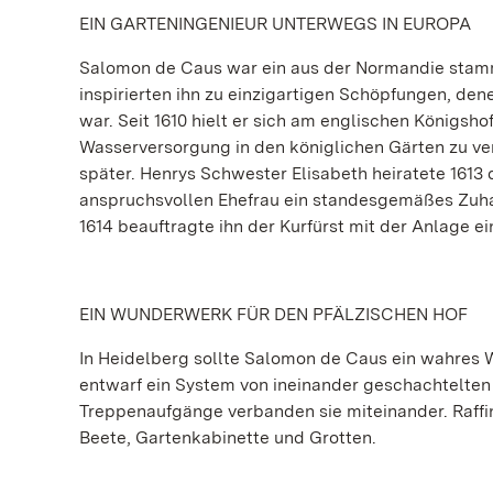
EIN GARTENINGENIEUR UNTERWEGS IN EUROPA
Salomon de Caus war ein aus der Normandie stamm
inspirierten ihn zu einzigartigen Schöpfungen, den
war. Seit 1610 hielt er sich am englischen Königsho
Wasserversorgung in den königlichen Gärten zu ver
später. Henrys Schwester Elisabeth heiratete 1613 d
anspruchsvollen Ehefrau ein standesgemäßes Zuha
1614 beauftragte ihn der Kurfürst mit der Anlage e
EIN WUNDERWERK FÜR DEN PFÄLZISCHEN HOF
In Heidelberg sollte Salomon de Caus ein wahres 
entwarf ein System von ineinander geschachtelten
Treppenaufgänge verbanden sie miteinander. Raffin
Beete, Gartenkabinette und Grotten.