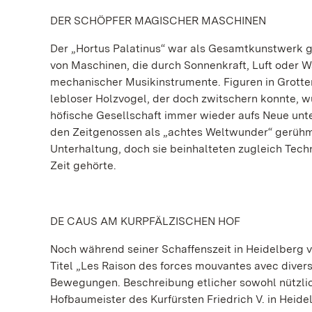
DER SCHÖPFER MAGISCHER MASCHINEN
Der „Hortus Palatinus“ war als Gesamtkunstwerk g
von Maschinen, die durch Sonnenkraft, Luft oder 
mechanischer Musikinstrumente. Figuren in Grotten
lebloser Holzvogel, der doch zwitschern konnte, w
höfische Gesellschaft immer wieder aufs Neue unt
den Zeitgenossen als „achtes Weltwunder“ gerühm
Unterhaltung, doch sie beinhalteten zugleich Techn
Zeit gehörte.
DE CAUS AM KURPFÄLZISCHEN HOF
Noch während seiner Schaffenszeit in Heidelberg ve
Titel „Les Raison des forces mouvantes avec diver
Bewegungen. Beschreibung etlicher sowohl nützlich
Hofbaumeister des Kurfürsten Friedrich V. in Heid