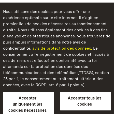
Nous utilisons des cookies pour vous offrir une
Châteaux et jardins publics du Bade-Wurtemberg
expérience optimale sur le site Internet. Il s’agit en
premier lieu de cookies nécessaires au fonctionnement
du site. Nous utilisons également des cookies à des fins
d’analyse et de statistiques anonymes. Vous trouverez de
plus amples informations dans notre avis de
Staatliche Schlösser und Gärten Baden‑Württemberg
confidentialité.
avis de protection des données.
Le
consentement à l’enregistrement de cookies et l’accès à
Châteaux et jardins publics du Bade-Wurtemberg
ces derniers est effectué en conformité avec la loi
allemande sur la protection des données des
Contact
FAQ et réponses
Mentions légales
télécommunications et des télémédias (TTDSG), section
Protection des données
25 par. 1, le consentement au traitement ultérieur des
Explications sur l’accessibilité
données, avec le RGPD, art. 6 par. 1 point a).
BITV-konform (geprüfte Seiten)
Accepter
Accepter tous les
plus loin
uniquement les
cookies
cookies nécessaires
Accueil