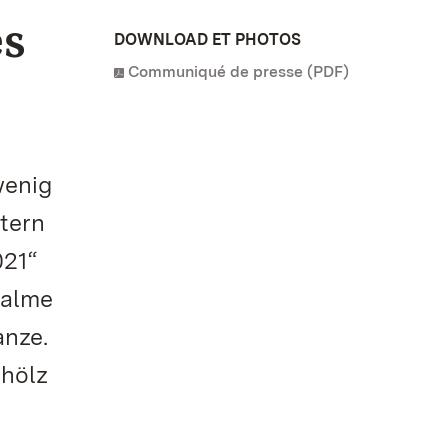
es
DOWNLOAD ET PHOTOS
Communiqué de presse (PDF)
wenig
ttern
021“
palme
anze.
ehölz