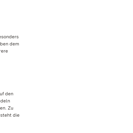
besonders
neben dem
rere
uf den
edeln
en. Zu
steht die