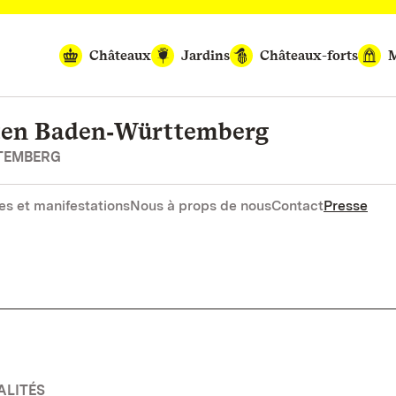
Châteaux
Jardins
Châteaux-forts
M
rten Baden‑Württemberg
RTEMBERG
es et manifestations
Nous à props de nous
Contact
Presse
ALITÉS