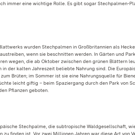
och immer eine wichtige Rolle. Es gibt sogar Stechpalmen-Pl
lattwerks wurden Stechpalmen in Großbritannien als Hecke
austreiben, wenn sie beschnitten werden. In Gärten und Park
Beeren wegen, die ab Oktober zwischen den grünen Blättern le
 in der kalten Jahreszeit beliebte Nahrung sind. Die Europäi
 zum Brüten; im Sommer ist sie eine Nahrungsquelle für Bien
üchte leicht giftig – beim Spaziergang durch den Park von S
 den Pflanzen geboten.
ropäische Stechpalme,
die subtropische Waldgesellschaft, wie
 zu finden ist. Vor zwei Millionen Jahren war diese Art von 