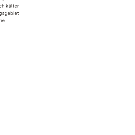
ch kälter
ngsgebiet
ene