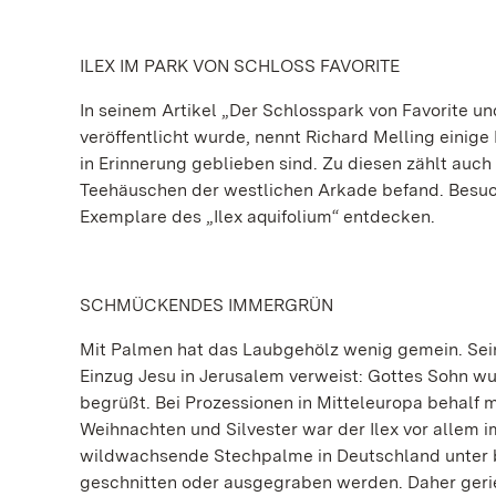
ILEX IM PARK VON SCHLOSS FAVORITE
In seinem Artikel „Der Schlosspark von Favorite u
veröffentlicht wurde, nennt Richard Melling eini
in Erinnerung geblieben sind. Zu diesen zählt auc
Teehäuschen der westlichen Arkade befand. Besu
Exemplare des „Ilex aquifolium“ entdecken.
SCHMÜCKENDES IMMERGRÜN
Mit Palmen hat das Laubgehölz wenig gemein. Sei
Einzug Jesu in Jerusalem verweist: Gottes Sohn wu
begrüßt. Bei Prozessionen in Mitteleuropa behal
Weihnachten und Silvester war der Ilex vor allem im
wildwachsende Stechpalme in Deutschland unter b
geschnitten oder ausgegraben werden. Daher gerie