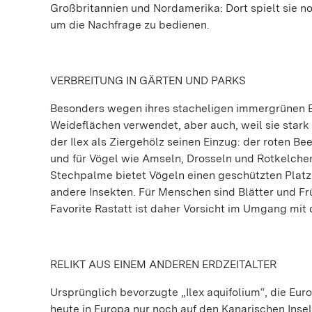
Großbritannien und Nordamerika: Dort spielt sie n
um die Nachfrage zu bedienen.
VERBREITUNG IN GÄRTEN UND PARKS
Besonders wegen ihres stacheligen immergrünen B
Weideflächen verwendet, aber auch, weil sie stark 
der Ilex als Ziergehölz seinen Einzug: der roten 
und für Vögel wie Amseln, Drosseln und Rotkelchen
Stechpalme bietet Vögeln einen geschützten Platz
andere Insekten. Für Menschen sind Blätter und Fr
Favorite Rastatt ist daher Vorsicht im Umgang mit
RELIKT AUS EINEM ANDEREN ERDZEITALTER
Ursprünglich bevorzugte „Ilex aquifolium“, die Eu
heute in Europa nur noch auf den Kanarischen Inseln