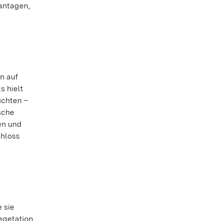
antagen,
n auf
s hielt
uchten –
sche
en und
chloss
 sie
Vegetation