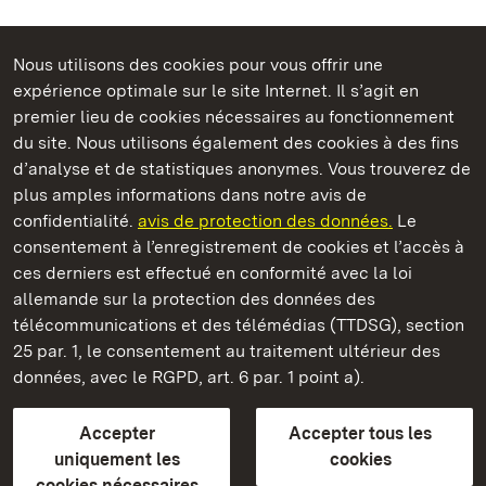
Nous utilisons des cookies pour vous offrir une
Châteaux et jardins publics du Bade-Wurtemberg
expérience optimale sur le site Internet. Il s’agit en
premier lieu de cookies nécessaires au fonctionnement
du site. Nous utilisons également des cookies à des fins
d’analyse et de statistiques anonymes. Vous trouverez de
plus amples informations dans notre avis de
Staatliche Schlösser und Gärten Baden‑Württemberg
confidentialité.
avis de protection des données.
Le
consentement à l’enregistrement de cookies et l’accès à
Châteaux et jardins publics du Bade-Wurtemberg
ces derniers est effectué en conformité avec la loi
allemande sur la protection des données des
Contact
FAQ et réponses
Mentions légales
télécommunications et des télémédias (TTDSG), section
Protection des données
25 par. 1, le consentement au traitement ultérieur des
Explications sur l’accessibilité
données, avec le RGPD, art. 6 par. 1 point a).
BITV-konform (geprüfte Seiten)
Accepter
Accepter tous les
plus loin
uniquement les
cookies
cookies nécessaires
Accueil