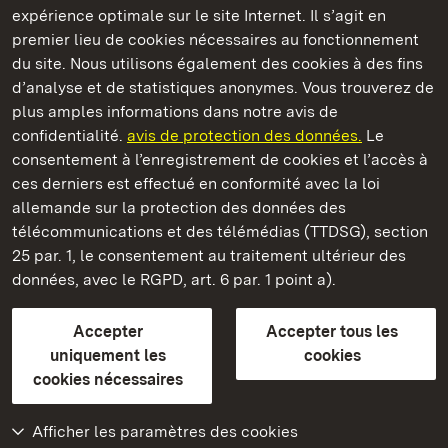
Châteaux et jardins publics du Bade-Wurtemberg
expérience optimale sur le site Internet. Il s’agit en
premier lieu de cookies nécessaires au fonctionnement
du site. Nous utilisons également des cookies à des fins
d’analyse et de statistiques anonymes. Vous trouverez de
plus amples informations dans notre avis de
Staatliche Schlösser und Gärten Baden‑Württemberg
confidentialité.
avis de protection des données.
Le
consentement à l’enregistrement de cookies et l’accès à
Châteaux et jardins publics du Bade-Wurtemberg
ces derniers est effectué en conformité avec la loi
allemande sur la protection des données des
Contact
FAQ et réponses
Mentions légales
télécommunications et des télémédias (TTDSG), section
Protection des données
25 par. 1, le consentement au traitement ultérieur des
Explications sur l’accessibilité
données, avec le RGPD, art. 6 par. 1 point a).
BITV-konform (geprüfte Seiten)
Accepter
Accepter tous les
plus loin
uniquement les
cookies
cookies nécessaires
Accueil
Monuments
Afficher les paramètres des cookies
Rendez-nous visite