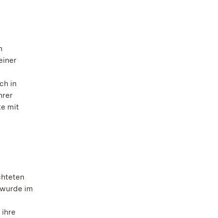
n
einer
ch in
hrer
te mit
chteten
 wurde im
 ihre