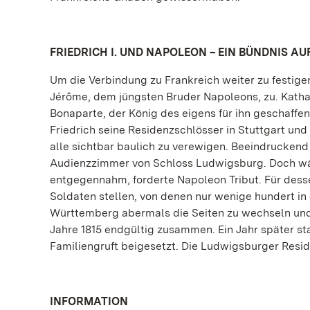
FRIEDRICH I. UND NAPOLEON – EIN BÜNDNIS AU
Um die Verbindung zu Frankreich weiter zu festigen
Jérôme, dem jüngsten Bruder Napoleons, zu. Kath
Bonaparte, der König des eigens für ihn geschaff
Friedrich seine Residenzschlösser in Stuttgart un
alle sichtbar baulich zu verewigen. Beeindruckend
Audienzzimmer von Schloss Ludwigsburg. Doch wäh
entgegennahm, forderte Napoleon Tribut. Für des
Soldaten stellen, von denen nur wenige hundert in
Württemberg abermals die Seiten zu wechseln und
Jahre 1815 endgültig zusammen. Ein Jahr später s
Familiengruft beigesetzt. Die Ludwigsburger Resi
INFORMATION