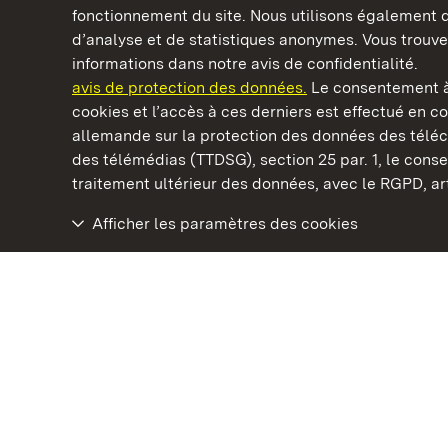
fonctionnement du site. Nous utilisons également d
d’analyse et de statistiques anonymes. Vous trouv
Châteaux et jardins publics du Bade-Wurtem
informations dans notre avis de confidentialité.
avis de protection des données.
Le consentement à
cookies et l’accès à ces derniers est effectué en co
allemande sur la protection des données des télé
des télémédias (TTDSG), section 25 par. 1, le con
Staatliche Schlösser und Gärten Baden‑Württemberg
traitement ultérieur des données, avec le RGPD, art.
Afficher les paramètres des cookies