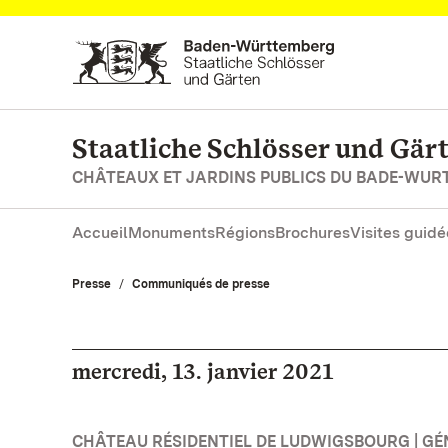
Vers la page d’accueil
Staatliche Schlösser und Gä
CHÂTEAUX ET JARDINS PUBLICS DU BADE-WU
Accueil
Monuments
Régions
Brochures
Visites guidé
Presse
Communiqués de presse
mercredi, 13. janvier 2021
CHÂTEAU RÉSIDENTIEL DE LUDWIGSBOURG | GÉ