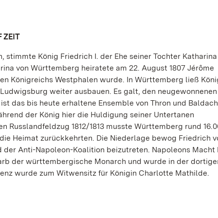
F ZEIT
, stimmte König Friedrich I. der Ehe seiner Tochter Katharina
arina von Württemberg heiratete am 22. August 1807 Jérôme
enen Königreichs Westphalen wurde. In Württemberg ließ Köni
d Ludwigsburg weiter ausbauen. Es galt, den neugewonnenen T
 ist das bis heute erhaltene Ensemble von Thron und Baldach
rend der König hier die Huldigung seiner Untertanen
sen Russlandfeldzug 1812/1813 musste Württemberg rund 16.
 die Heimat zurückkehrten. Die Niederlage bewog Friedrich v
 der Anti-Napoleon-Koalition beizutreten. Napoleons Macht
tarb der württembergische Monarch und wurde in der dortige
denz wurde zum Witwensitz für Königin Charlotte Mathilde.