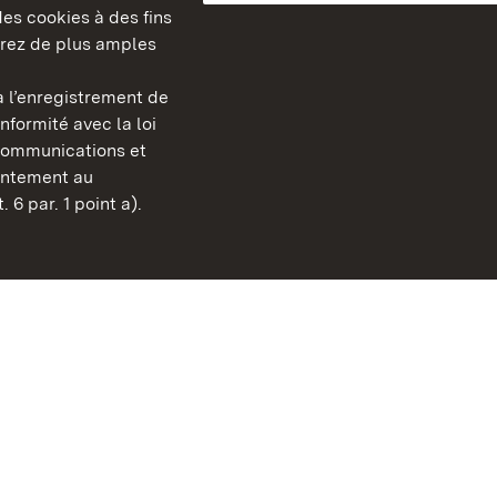
es cookies à des fins
erez de plus amples
berg
 l’enregistrement de
Châteaux et jardins publ
nformité avec la loi
Bade-Wurtemberg
communications et
Contact
sentement au
FAQ et réponses
 6 par. 1 point a).
Mentions légales
Protection des données
Explications sur l’accessi
BITV-konform (geprüfte S