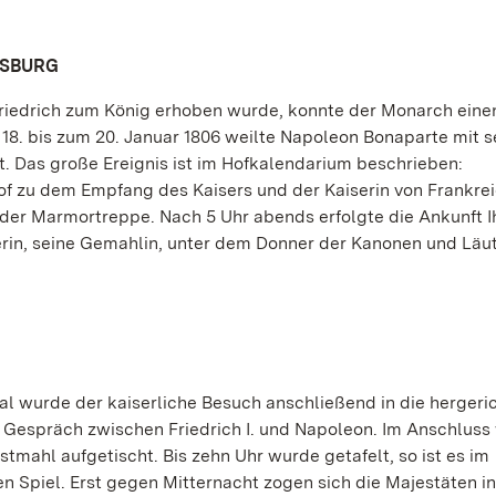
GSBURG
riedrich zum König erhoben wurde, konnte der Monarch eine
. bis zum 20. Januar 1806 weilte Napoleon Bonaparte mit s
dt. Das große Ereignis ist im Hofkalendarium beschrieben:
f zu dem Empfang des Kaisers und der Kaiserin von Frankrei
der Marmortreppe. Nach 5 Uhr abends erfolgte die Ankunft I
erin, seine Gemahlin, unter dem Donner der Kanonen und Läu
 wurde der kaiserliche Besuch anschließend in die hergeri
s Gespräch zwischen Friedrich I. und Napoleon. Im Anschluss
mahl aufgetischt. Bis zehn Uhr wurde getafelt, so ist es im
Spiel. Erst gegen Mitternacht zogen sich die Majestäten in