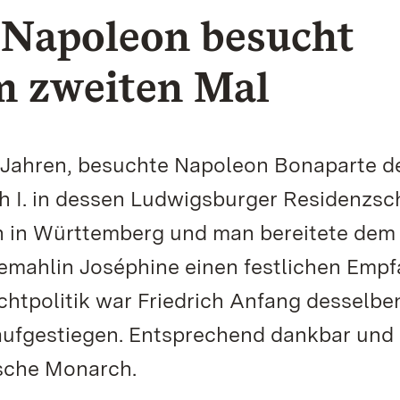
 Napoleon besucht
m zweiten Mal
5 Jahren, besuchte Napoleon Bonaparte d
h I. in dessen Ludwigsburger Residenzsc
ch in Württemberg und man bereitete dem
Gemahlin Joséphine einen festlichen Empf
tpolitik war Friedrich Anfang desselbe
ufgestiegen. Entsprechend dankbar und 
tsche Monarch.