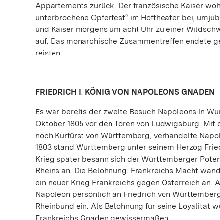
Appartements zurück. Der französische Kaiser wo
unterbrochene Opferfest“ im Hoftheater bei, umj
und Kaiser morgens um acht Uhr zu einer Wildschw
auf. Das monarchische Zusammentreffen endete ge
reisten.
FRIEDRICH I. KÖNIG VON NAPOLEONS GNADEN
Es war bereits der zweite Besuch Napoleons in Wü
Oktober 1805 vor den Toren von Ludwigsburg. Mit 
noch Kurfürst von Württemberg, verhandelte Napol
1803 stand Württemberg unter seinem Herzog Friedr
Krieg später besann sich der Württemberger Poten
Rheins an. Die Belohnung: Frankreichs Macht wand
ein neuer Krieg Frankreichs gegen Österreich an
Napoleon persönlich an Friedrich von Württemberg.
Rheinbund ein. Als Belohnung für seine Loyalität w
Frankreichs Gnaden gewissermaßen.