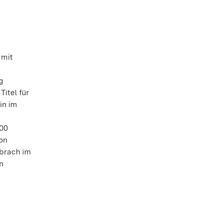
 mit
g
itel für
in im
000
on
 brach im
n