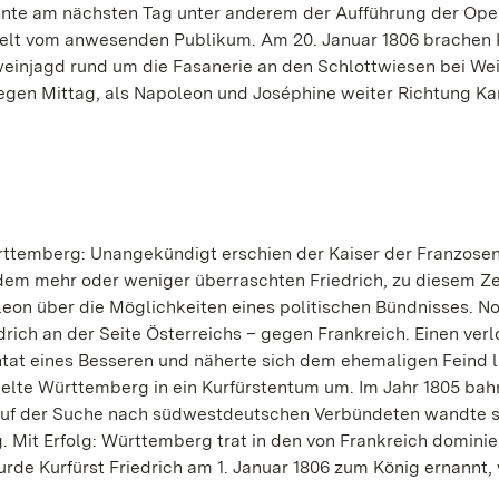
hnte am nächsten Tag unter anderem der Aufführung der Ope
ubelt vom anwesenden Publikum. Am 20. Januar 1806 brachen 
einjagd rund um die Fasanerie an den Schlottwiesen bei Wei
gen Mittag, als Napoleon und Joséphine weiter Richtung Ka
rttemberg: Unangekündigt erschien der Kaiser der Franzosen
dem mehr oder weniger überraschten Friedrich, zu diesem Z
eon über die Möglichkeiten eines politischen Bündnisses. No
ich an der Seite Österreichs – gegen Frankreich. Einen ver
tat eines Besseren und näherte sich dem ehemaligen Feind l
elte Württemberg in ein Kurfürstentum um. Im Jahr 1805 bah
. Auf der Suche nach südwestdeutschen Verbündeten wandte s
 Mit Erfolg: Württemberg trat in den von Frankreich dominie
urde Kurfürst Friedrich am 1. Januar 1806 zum König ernannt,