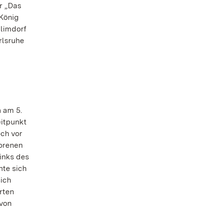
r „Das
König
limdorf
rlsruhe
 am 5.
eitpunkt
ch vor
lorenen
inks des
nte sich
ich
rten
 von