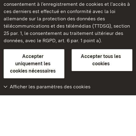
consentement à l’enregistrement de cookies et l’accès à
Châteaux et jardins publics du Bade-Wurtemberg
ces derniers est effectué en conformité avec la loi
allemande sur la protection des données des
Contact
FAQ et réponses
Mentions légales
télécommunications et des télémédias (TTDSG), section
Protection des données
25 par. 1, le consentement au traitement ultérieur des
Explications sur l’accessibilité
données, avec le RGPD, art. 6 par. 1 point a).
BITV-konform (geprüfte Seiten)
Accepter
Accepter tous les
plus loin
uniquement les
cookies
cookies nécessaires
Accueil
Monuments
Afficher les paramètres des cookies
Rendez-nous visite
sur Facebook
Rendez-nous visite
sur Instagram
Rendez-nous visite
sur YouTube
Découvrez nos
applications