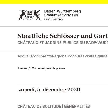
Vers la page d’accueil
Staatliche Schlösser und Gä
CHÂTEAUX ET JARDINS PUBLICS DU BADE-WU
Accueil
Monuments
Régions
Brochures
Visites guidé
Presse
Communiqués de presse
samedi, 5. décembre 2020
CHÂTEAU DE SOLITUDE | GÉNÉRALITÉS