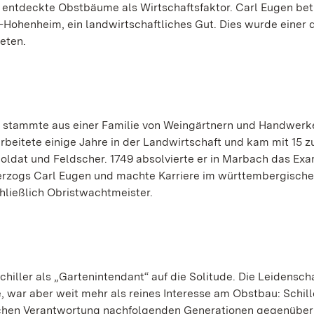
 entdeckte Obstbäume als Wirtschaftsfaktor. Carl Eugen bet
-Hohenheim, ein landwirtschaftliches Gut. Dies wurde einer 
eten.
en, stammte aus einer Familie von Weingärtnern und Handwerk
arbeitete einige Jahre in der Landwirtschaft und kam mit 15 
Soldat und Feldscher. 1749 absolvierte er in Marbach das Ex
 Herzogs Carl Eugen und machte Karriere im württembergische
ließlich Obristwachtmeister.
iller als „Gartenintendant“ auf die Solitude. Die Leidenscha
war aber weit mehr als reines Interesse am Obstbau: Schill
ichen Verantwortung nachfolgenden Generationen gegenüber 