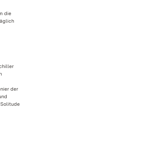
m die
äglich
hiller
n
nier der
und
 Solitude