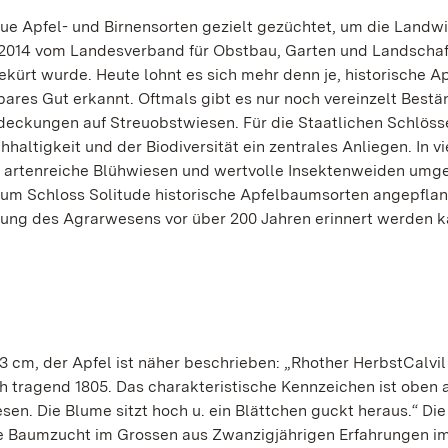
e Apfel- und Birnensorten gezielt gezüchtet, um die Landwi
e 2014 vom Landesverband für Obstbau, Garten und Landscha
kürt wurde. Heute lohnt es sich mehr denn je, historische A
stbares Gut erkannt. Oftmals gibt es nur noch vereinzelt Bestä
tdeckungen auf Streuobstwiesen. Für die Staatlichen Schlöss
ltigkeit und der Biodiversität ein zentrales Anliegen. In vi
n artenreiche Blühwiesen und wertvolle Insektenweiden umg
 um Schloss Solitude historische Apfelbaumsorten angepflan
lung des Agrarwesens vor über 200 Jahren erinnert werden ka
13 cm, der Apfel ist näher beschrieben: „Rhother HerbstCalvil
h tragend 1805. Das charakteristische Kennzeichen ist oben 
en. Die Blume sitzt hoch u. ein Blättchen guckt heraus.“ Die
ie Baumzucht im Grossen aus Zwanzigjährigen Erfahrungen im