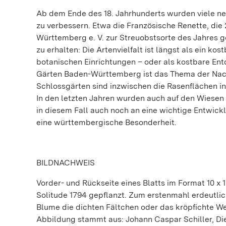
Ab dem Ende des 18. Jahrhunderts wurden viele neu
zu verbessern. Etwa die Französische Renette, di
Württemberg e. V. zur Streuobstsorte des Jahres ge
zu erhalten: Die Artenvielfalt ist längst als ein ko
botanischen Einrichtungen – oder als kostbare En
Gärten Baden-Württemberg ist das Thema der Nachha
Schlossgärten sind inzwischen die Rasenflächen i
In den letzten Jahren wurden auch auf den Wiesen
in diesem Fall auch noch an eine wichtige Entwick
eine württembergische Besonderheit.
BILDNACHWEIS
Vorder- und Rückseite eines Blatts im Format 10 x 
Solitude 1794 gepflanzt. Zum erstenmahl erdeutlic
Blume die dichten Fältchen oder das kröpfichte Wes
Abbildung stammt aus: Johann Caspar Schiller, D