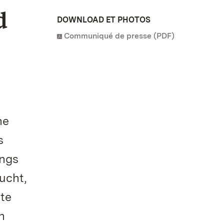
d
DOWNLOAD ET PHOTOS
Communiqué de presse (PDF)
ne
s
ings
ucht,
ute
n