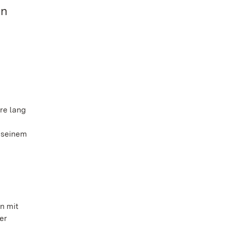
nn
re lang
r seinem
n mit
er