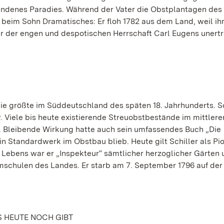
undenes Paradies. Während der Vater die Obstplantagen des
 beim Sohn Dramatisches: Er floh 1782 aus dem Land, weil ih
er der engen und despotischen Herrschaft Carl Eugens unertr
e größte im Süddeutschland des späten 18. Jahrhunderts. Sc
 Viele bis heute existierende Streuobstbestände im mittlere
. Bleibende Wirkung hatte auch sein umfassendes Buch „Die
n Standardwerk im Obstbau blieb. Heute gilt Schiller als Pio
Lebens war er „Inspekteur“ sämtlicher herzoglicher Gärten 
schulen des Landes. Er starb am 7. September 1796 auf der
S HEUTE NOCH GIBT