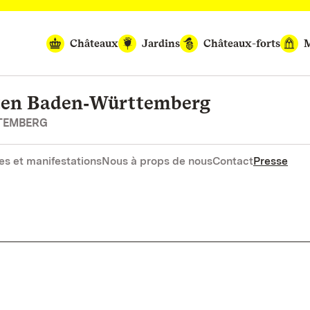
Châteaux
Jardins
Châteaux-forts
M
rten Baden‑Württemberg
RTEMBERG
es et manifestations
Nous à props de nous
Contact
Presse