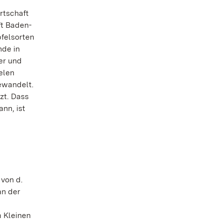
rtschaft
ft Baden-
pfelsorten
nde in
er und
elen
ewandelt.
zt. Dass
nn, ist
 von d.
an der
 Kleinen