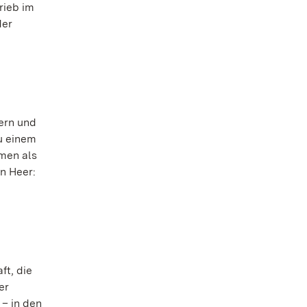
rieb im
der
ern und
zu einem
amen als
n Heer:
ft, die
er
– in den