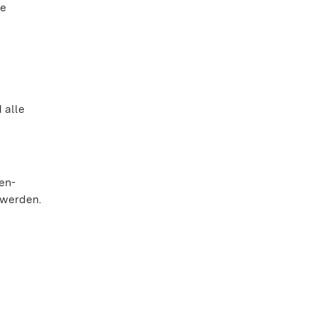
he
 alle
en-
 werden.