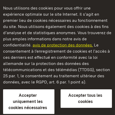
Nous utilisons des cookies pour vous offrir une
Châteaux et jardins publics du Bade-Wurtemberg
expérience optimale sur le site Internet. Il s’agit en
premier lieu de cookies nécessaires au fonctionnement
du site. Nous utilisons également des cookies à des fins
d’analyse et de statistiques anonymes. Vous trouverez de
plus amples informations dans notre avis de
Staatliche Schlösser und Gärten Baden‑Württemberg
confidentialité.
avis de protection des données.
Le
consentement à l’enregistrement de cookies et l’accès à
Châteaux et jardins publics du Bade-Wurtemberg
ces derniers est effectué en conformité avec la loi
allemande sur la protection des données des
Contact
FAQ et réponses
Mentions légales
télécommunications et des télémédias (TTDSG), section
Protection des données
25 par. 1, le consentement au traitement ultérieur des
Explications sur l’accessibilité
données, avec le RGPD, art. 6 par. 1 point a).
BITV-konform (geprüfte Seiten)
Accepter
Accepter tous les
plus loin
uniquement les
cookies
cookies nécessaires
Accueil
Monuments