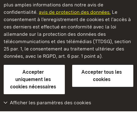
plus amples informations dans notre avis de
Staatliche Schlösser und Gärten Baden‑Württemberg
confidentialité.
avis de protection des données.
Le
consentement à l’enregistrement de cookies et l’accès à
Châteaux et jardins publics du Bade-Wurtemberg
ces derniers est effectué en conformité avec la loi
allemande sur la protection des données des
Contact
FAQ et réponses
Mentions légales
télécommunications et des télémédias (TTDSG), section
Protection des données
25 par. 1, le consentement au traitement ultérieur des
Explications sur l’accessibilité
données, avec le RGPD, art. 6 par. 1 point a).
BITV-konform (geprüfte Seiten)
Accepter
Accepter tous les
plus loin
uniquement les
cookies
cookies nécessaires
Accueil
Monuments
Afficher les paramètres des cookies
Rendez-nous visite
sur Facebook
Rendez-nous visite
sur Instagram
Rendez-nous visite
sur YouTube