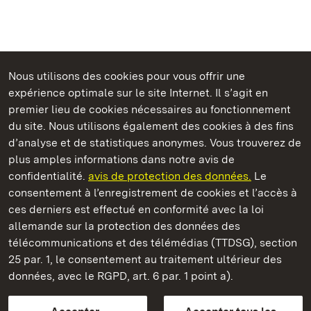
Nous utilisons des cookies pour vous offrir une
Châteaux et jardins publics du Bade-Wurtemberg
expérience optimale sur le site Internet. Il s’agit en
premier lieu de cookies nécessaires au fonctionnement
du site. Nous utilisons également des cookies à des fins
d’analyse et de statistiques anonymes. Vous trouverez de
plus amples informations dans notre avis de
Staatliche Schlösser und Gärten Baden‑Württemberg
confidentialité.
avis de protection des données.
Le
consentement à l’enregistrement de cookies et l’accès à
Châteaux et jardins publics du Bade-Wurtemberg
ces derniers est effectué en conformité avec la loi
allemande sur la protection des données des
Contact
FAQ et réponses
Mentions légales
télécommunications et des télémédias (TTDSG), section
Protection des données
25 par. 1, le consentement au traitement ultérieur des
Explications sur l’accessibilité
données, avec le RGPD, art. 6 par. 1 point a).
BITV-konform (geprüfte Seiten)